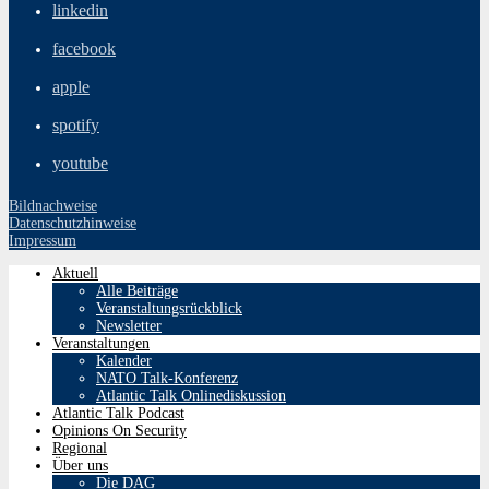
linkedin
facebook
apple
spotify
youtube
Bildnachweise
Datenschutzhinweise
Impressum
Aktuell
Alle Beiträge
Veranstaltungsrückblick
Newsletter
Veranstaltungen
Kalender
NATO Talk-Konferenz
Atlantic Talk Onlinediskussion
Atlantic Talk Podcast
Opinions On Security
Regional
Über uns
Die DAG