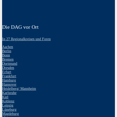
Die DAG vor Ort
In 27 Regionalkreisen und Foren
Aachen
Berlin
Bonn
Bremen
Dortmund
Dresden
Erfurt
Frankfurt
Hamburg
Hannover
Heidelberg/ Mannheim
Karlsruhe
Kiel
Koblenz
Leipzig
Lüneburg
Magdeburg