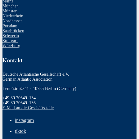
Mainz
München
Münster
Niederrhein
Nordhessen
Potsdam
Saarbrücken
Schwerin
Stuttgart
Würzburg
Kontakt
Deutsche Atlantische Gesellschaft e.V.
German Atlantic Association
Lennéstraße 11 · 10785 Berlin (Germany)
+49 30 20649–134
+49 30 20649–136
E‑Mail an die Geschäftsstelle
instagram
tiktok