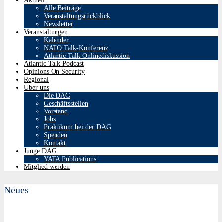
Aktuell
Alle Beiträge
Veranstaltungsrückblick
Newsletter
Veranstaltungen
Kalender
NATO Talk-Konferenz
Atlantic Talk Onlinediskussion
Atlantic Talk Podcast
Opinions On Security
Regional
Über uns
Die DAG
Geschäftsstellen
Vorstand
Jobs
Praktikum bei der DAG
Spenden
Kontakt
Junge DAG
YATA Publications
Mitglied werden
Neues