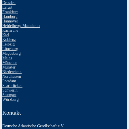
Dresden
Erfurt
Frankfurt
Hamburg
Hannover
Heidelberg/ Mannheim
Karlsruhe
Kiel
Koblenz
Leipzig
Lüneburg
Magdeburg
Mainz
München
Münster
Niederrhein
Nordhessen
Potsdam
Saarbrücken
Schwerin
Stuttgart
Würzburg
Kontakt
Deutsche Atlantische Gesellschaft e.V.