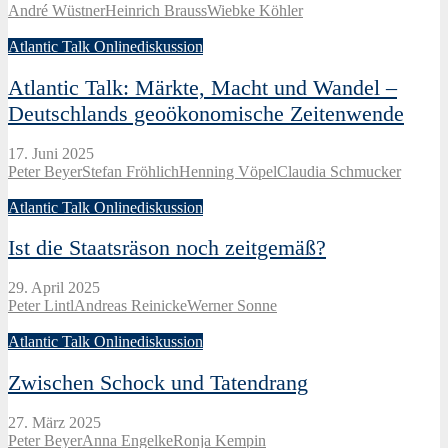
André Wüstner
Heinrich Brauss
Wiebke Köhler
Atlantic Talk Onlinediskussion
Atlantic Talk: Märkte, Macht und Wandel –
Deutschlands geoökonomische Zeitenwende
17. Juni 2025
Peter Beyer
Stefan Fröhlich
Henning Vöpel
Claudia Schmucker
Atlantic Talk Onlinediskussion
Ist die Staatsräson noch zeitgemäß?
29. April 2025
Peter Lintl
Andreas Reinicke
Werner Sonne
Atlantic Talk Onlinediskussion
Zwischen Schock und Tatendrang
27. März 2025
Peter Beyer
Anna Engelke
Ronja Kempin