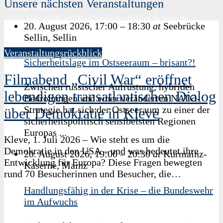
Unsere nächsten Veranstaltungen
7. Juli 2026
Alda Vanaga
Katy Hoffmeister
Julian Schmidt-
20. August 2026, 17:00
–
18:30
at
Seebrücke
Thomée
PD Dr. Bastian Matteo Scianna
Sellin, Sellin
Veranstaltungsrückblick
Sicherheitslage im Ostseeraum – brisant?!
Filmabend „Civil War“ eröffnet
Zwischen russischer Aufrüstung, hybriden
lebendigen transatlantischen Dialog
Bedrohungen und einer veränderten NATO-
Strategie hat sich der Ostseeraum zu einer der
über Demokratie in Kleve
sicherheitspolitisch sensibelsten Regionen
Europas ...
Kleve, 1. Juli 2026 – Wie steht es um die
Demokratie in den USA – und was bedeutet ihre
20. August 2026, 19:00
–
20:30
at
Kurmainz-
Entwicklung für Europa? Diese Fragen bewegten
Kaserne, Mainz
rund 70 Besucherinnen und Besucher, die…
Handlungsfähig in der Krise – die Bundeswehr
1. Juli 2026
im Aufwuchs
Frank Mehring