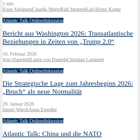
1 min
Knut Abraham
Claudia Major
Ralf Stegner
Karl-Heinz Kamp
Atlantic Talk Onlinediskussion
Bericht aus Washington 2026: Transatlantische
Beziehungen in Zeiten von „Trump 2.0“
16. Februar 2026
Jens Hanefeld
Laura von Daniels
Christian Lammert
Atlantic Talk Onlinediskussion
Die Strategische Lage zum Jahresbeginn 2026:
„Bruch“ als neue Normalität
29. Januar 2026
Jasper Wieck
Anna Engelke
Atlantic Talk Onlinediskussion
Atlantic Talk: China und die NATO