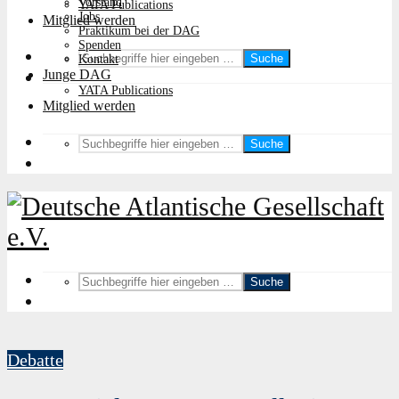
Vorstand
YATA Publications
Jobs
Mitglied werden
Praktikum bei der DAG
Spenden
Suche
Kontakt
Junge DAG
YATA Publications
Mitglied werden
Suche
Suche
Debatte