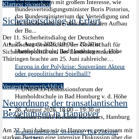
Viele verfolgen mit großem Interesse, wie
Klartext Sicherheit
Bundesverteidigungsminister Boris Pistorius,
das Bundesministerium der Verteidigung und
Sicherheitsdialog in Erfurt
die Bundeswehr die Weichen für den Aufbau
der Bu...
Der 11. Sicherheitsdialog der Deutschen
25. August 2026, 19:00
–
20:30
at
Atlantischen Gesellschaft, der Gesellschaft für
Humboldtschule, Bad Homburg v. d. Höhe
Sicherheitspolitik und des Landeskommandos
Thüringen brachte am 25. Juni zahlreiche…
Europa in der Polykrise: Souveräner Akteur
25. Juni 2026
oder geopolitischer Spielball?
Veranstaltungsrückblick
7. UNESCO-Diskussionsforum der
Humboldtschule in Bad Homburg v. d. Höhe
Neuordnung der transatlantischen
26. August 2026, 18:00
–
19:30
at
Beziehungen in Hannover
Museumsschiff Rickmer Rickmers, Hamburg
Am 22. Juni haben wir in Hannover gemeinsam mit
Transatlantischer Stresstest: Die Zukunft
starken Partnern eine intensive Diskussion über die