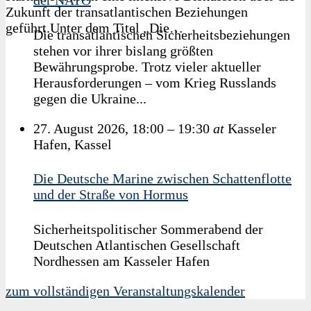
der NATO
Zukunft der transatlantischen Beziehungen
geführt.Unter dem Titel „Die…
Die transatlantischen Sicherheitsbeziehungen
stehen vor ihrer bislang größten
24. Juni 2026
Bewährungsprobe. Trotz vieler aktueller
Alptekin Kirci
Herausforderungen – vom Krieg Russlands
Metin Hakverdi
Maike Bielfeldt
Jochen Köckler
gegen die Ukraine...
27. August 2026, 18:00
–
19:30
at
Kasseler
Hafen, Kassel
Die Deutsche Marine zwischen Schattenflotte
und der Straße von Hormus
Sicherheitspolitischer Sommerabend der
Deutschen Atlantischen Gesellschaft
Nordhessen am Kasseler Hafen
zum vollständigen Veranstaltungskalender