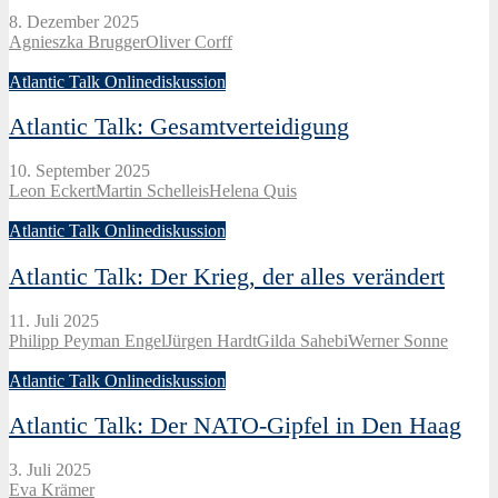
8. Dezember 2025
Agnieszka Brugger
Oliver Corff
Atlantic Talk Onlinediskussion
Atlantic Talk: Gesamtverteidigung
10. September 2025
Leon Eckert
Martin Schelleis
Helena Quis
Atlantic Talk Onlinediskussion
Atlantic Talk: Der Krieg, der alles verändert
11. Juli 2025
Philipp Peyman Engel
Jürgen Hardt
Gilda Sahebi
Werner Sonne
Atlantic Talk Onlinediskussion
Atlantic Talk: Der NATO-Gipfel in Den Haag
3. Juli 2025
Eva Krämer