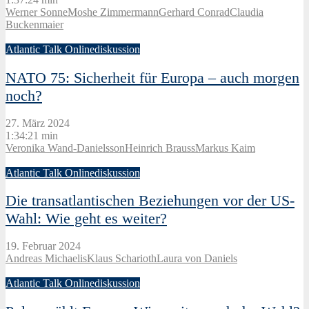
Werner Sonne
Moshe Zimmermann
Gerhard Conrad
Claudia
Buckenmaier
Atlantic Talk Onlinediskussion
NATO 75: Sicherheit für Europa – auch morgen
noch?
27. März 2024
1:34:21 min
Veronika Wand-Danielsson
Heinrich Brauss
Markus Kaim
Atlantic Talk Onlinediskussion
Die transatlantischen Beziehungen vor der US-
Wahl: Wie geht es weiter?
19. Februar 2024
Andreas Michaelis
Klaus Scharioth
Laura von Daniels
Atlantic Talk Onlinediskussion