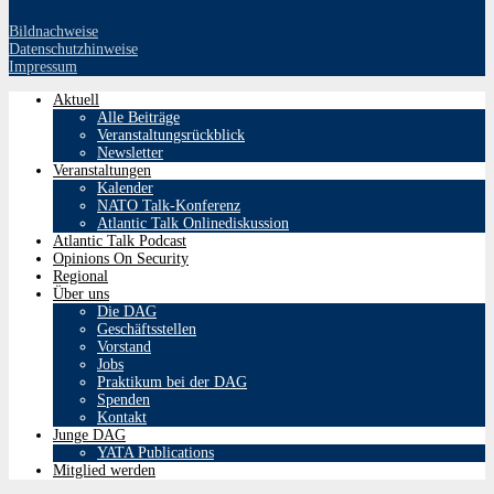
Bildnachweise
Datenschutzhinweise
Impressum
Aktuell
Alle Beiträge
Veranstaltungsrückblick
Newsletter
Veranstaltungen
Kalender
NATO Talk-Konferenz
Atlantic Talk Onlinediskussion
Atlantic Talk Podcast
Opinions On Security
Regional
Über uns
Die DAG
Geschäftsstellen
Vorstand
Jobs
Praktikum bei der DAG
Spenden
Kontakt
Junge DAG
YATA Publications
Mitglied werden