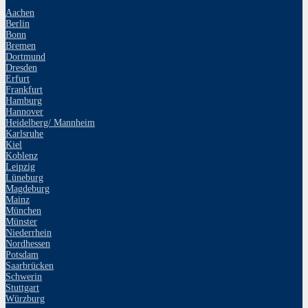
Aachen
Berlin
Bonn
Bremen
Dortmund
Dresden
Erfurt
Frankfurt
Hamburg
Hannover
Heidelberg/ Mannheim
Karlsruhe
Kiel
Koblenz
Leipzig
Lüneburg
Magdeburg
Mainz
München
Münster
Niederrhein
Nordhessen
Potsdam
Saarbrücken
Schwerin
Stuttgart
Würzburg