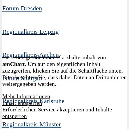
Forum Dresden
Regionalkreis Leipzig
Regionalkreis Aachen
Sie sehen gerade einen Platzhalterinhalt von
amChart
. Um auf den eigentlichen Inhalt
zuzugreifen, klicken Sie auf die Schaltfläche unten.
Bitte beachten Sie, dass dabei Daten an Drittanbieter
Forum Stuttgart
weitergegeben werden.
Mehr Informationen
Regionalkreis Karlsruhe
Inhalt entsperren
Erforderlichen Service akzeptieren und Inhalte
entsperren
Regionalkreis Münster