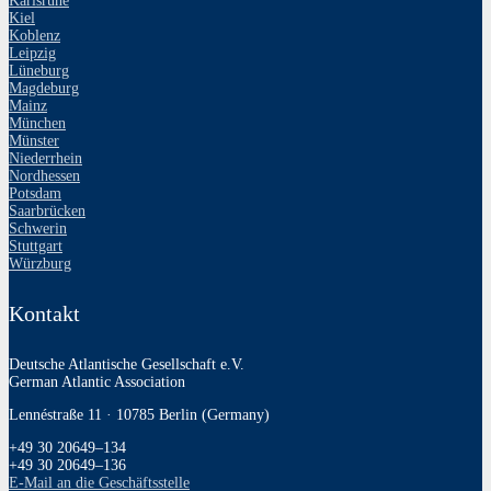
Karlsruhe
Kiel
Koblenz
Leipzig
Lüneburg
Magdeburg
Mainz
München
Münster
Niederrhein
Nordhessen
Potsdam
Saarbrücken
Schwerin
Stuttgart
Würzburg
Kontakt
Deutsche Atlantische Gesellschaft e.V.
German Atlantic Association
Lennéstraße 11 · 10785 Berlin (Germany)
+49 30 20649–134
+49 30 20649–136
E‑Mail an die Geschäftsstelle