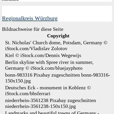
Regionalkreis Würzburg
Bildnachweise für diese Seite
Copyright
St. Nicholas' Church dome, Potsdam, Germany
©
iStock.com/Vladislav Zolotov
Kiel
© iStock.com/Dennis Wegewijs
Berlin skyline with Spree river in summer,
Germany
© iStock.com/bluejayphoto
bonn-983316
Pixabay
zugeschnitten
bonn-983316-
150x150.jpg
Deutsches Eck - monument in Koblenz
©
iStock.com/bbsferrari
niederrhein-3561238
Pixabay
zugeschnitten
niederrhein-3561238-150x150.jpg
Landmarks and beautiful towns of Germany -