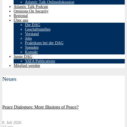
Atlantic Talk Onlinediskussion
Atlantic Talk Podcast
Opinions On Security
Regional
Über uns
Die DAG
Geschäftsstellen
Vorstand
Jobs
Praktikum bei der DAG
Spenden
Kontakt
Junge DAG
YATA Publications
Mitglied werden
Neues
Peace Dialogues: More Illusions of Peace?
8. Juli 2026