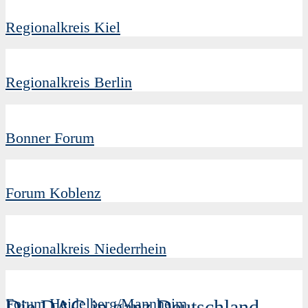
Regionalkreis Kiel
Regionalkreis Berlin
Bonner Forum
Forum Koblenz
Regionalkreis Niederrhein
Forum Heidelberg/Mannheim
Die DAG in ganz Deutschland