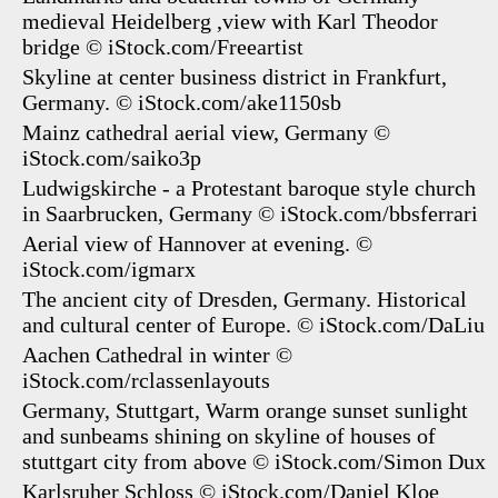
medieval Heidelberg ,view with Karl Theodor
bridge
© iStock.com/Freeartist
Skyline at center business district in Frankfurt,
Germany.
© iStock.com/ake1150sb
Mainz cathedral aerial view, Germany
©
iStock.com/saiko3p
Ludwigskirche - a Protestant baroque style church
in Saarbrucken, Germany
© iStock.com/bbsferrari
Aerial view of Hannover at evening.
©
iStock.com/igmarx
The ancient city of Dresden, Germany. Historical
and cultural center of Europe.
© iStock.com/DaLiu
Aachen Cathedral in winter
©
iStock.com/rclassenlayouts
Germany, Stuttgart, Warm orange sunset sunlight
and sunbeams shining on skyline of houses of
stuttgart city from above
© iStock.com/Simon Dux
Karlsruher Schloss
© iStock.com/Daniel Kloe