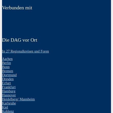
Verbunden mit
Die DAG vor Ort
In 27 Regionalkreisen und Foren
Aachen
Berlin
Bonn
Bremen
Dortmund
Dresden
Erfurt
Frankfurt
Hamburg
Hannover
Heidelberg/ Mannheim
Karlsruhe
Kiel
Koblenz