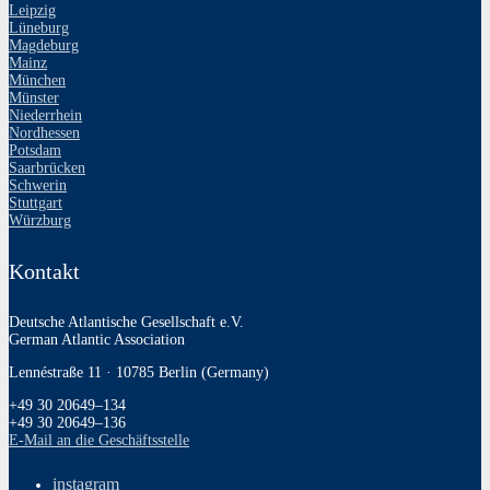
Leipzig
Lüneburg
Magdeburg
Mainz
München
Münster
Niederrhein
Nordhessen
Potsdam
Saarbrücken
Schwerin
Stuttgart
Würzburg
Kontakt
Deutsche Atlantische Gesellschaft e.V.
German Atlantic Association
Lennéstraße 11 · 10785 Berlin (Germany)
+49 30 20649–134
+49 30 20649–136
E‑Mail an die Geschäftsstelle
instagram