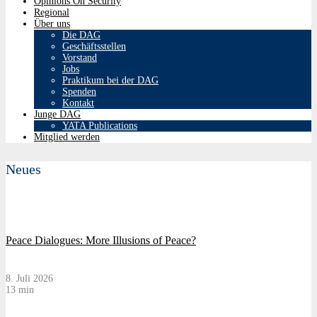
Opinions On Security
Regional
Über uns
Die DAG
Geschäftsstellen
Vorstand
Jobs
Praktikum bei der DAG
Spenden
Kontakt
Junge DAG
YATA Publications
Mitglied werden
Neues
Peace Dialogues: More Illusions of Peace?
8. Juli 2026
13 min