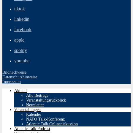
tiktok
linkedin
facebook
apple
spotify
youtube
Bildnachweise
Datenschutzhinweise
Impressum
Aktuell
Alle Beiträge
Veranstaltungsrückblick
Newsletter
Veranstaltungen
Kalender
NATO Talk-Konferenz
Atlantic Talk Onlinediskussion
Atlantic Talk Podcast