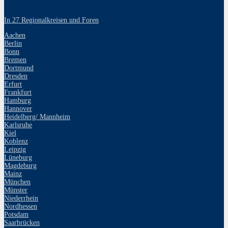
In 27 Regionalkreisen und Foren
Aachen
Berlin
Bonn
Bremen
Dortmund
Dresden
Erfurt
Frankfurt
Hamburg
Hannover
Heidelberg/ Mannheim
Karlsruhe
Kiel
Koblenz
Leipzig
Lüneburg
Magdeburg
Mainz
München
Münster
Niederrhein
Nordhessen
Potsdam
Saarbrücken