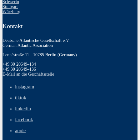
Schwerin
Stuttgart
Würzburg
Kontakt
Deutsche Atlantische Gesellschaft e.V.
German Atlantic Association
Lennéstraße 11 · 10785 Berlin (Germany)
+49 30 20649–134
+49 30 20649–136
E‑Mail an die Geschäftsstelle
instagram
tiktok
linkedin
facebook
apple