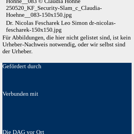
Höhne__083
©
Claudia Höhne
250520_KF_Security-Slam_c_Claudia-
Hoehne__083-150x150.jpg
Dr. Nicolas Fescharek
Leo Simon
dr-nicolas-
fescharek-150x150.jpg
Für Abbildungen, die hier nicht gelistet sind, ist kein
Urheber-Nachweis notwendig, oder wir selbst sind
der Urheber.
Gefördert durch
Verbunden mit
Die DAG vor Ort