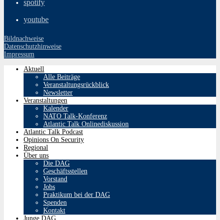
spotify
youtube
Bildnachweise
Datenschutzhinweise
Impressum
Aktuell
Alle Beiträge
Veranstaltungsrückblick
Newsletter
Veranstaltungen
Kalender
NATO Talk-Konferenz
Atlantic Talk Onlinediskussion
Atlantic Talk Podcast
Opinions On Security
Regional
Über uns
Die DAG
Geschäftsstellen
Vorstand
Jobs
Praktikum bei der DAG
Spenden
Kontakt
Junge DAG