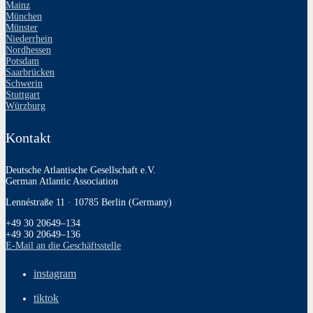
Mainz
München
Münster
Niederrhein
Nordhessen
Potsdam
Saarbrücken
Schwerin
Stuttgart
Würzburg
Kontakt
Deutsche Atlantische Gesellschaft e.V.
German Atlantic Association
Lennéstraße 11 · 10785 Berlin (Germany)
+49 30 20649–134
+49 30 20649–136
E‑Mail an die Geschäftsstelle
instagram
tiktok