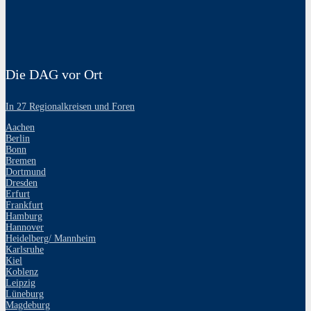
Die DAG vor Ort
In 27 Regionalkreisen und Foren
Aachen
Berlin
Bonn
Bremen
Dortmund
Dresden
Erfurt
Frankfurt
Hamburg
Hannover
Heidelberg/ Mannheim
Karlsruhe
Kiel
Koblenz
Leipzig
Lüneburg
Magdeburg