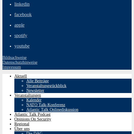
linkedin
facebook
apple
spotify
youtube
Bildnachweise
Datenschutzhinweise
Impressum
Aktuell
Alle Beiträge
Veranstaltungsrückblick
Newsletter
Veranstaltungen
Kalender
NATO Talk-Konferenz
Atlantic Talk Onlinediskussion
Atlantic Talk Podcast
Opinions On Security
Regional
Über uns
Die DAG