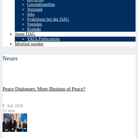
Geschäftsstellen
Vorstand
Jobs
Praktikum bei der DAG
Spenden
Kontakt
Junge DAG
YATA Publications
Mitglied werden
Neues
Peace Dialogues: More Illusions of Peace?
8. Juli 2026
13 min