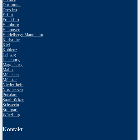
Dortmund
Dresden
Erfurt
Frankfurt
Hamburg
Hannover
Heidelberg/ Mannheim
Karlsruhe
Kiel
Koblenz
Leipzig
Lüneburg
Magdeburg
Mainz
München
Münster
Niederrhein
Nordhessen
Potsdam
Saarbrücken
Schwerin
Stuttgart
Würzburg
Kontakt