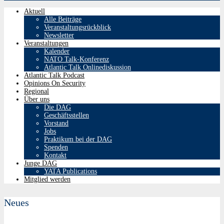
Aktuell
Alle Beiträge
Veranstaltungsrückblick
Newsletter
Veranstaltungen
Kalender
NATO Talk-Konferenz
Atlantic Talk Onlinediskussion
Atlantic Talk Podcast
Opinions On Security
Regional
Über uns
Die DAG
Geschäftsstellen
Vorstand
Jobs
Praktikum bei der DAG
Spenden
Kontakt
Junge DAG
YATA Publications
Mitglied werden
Neues