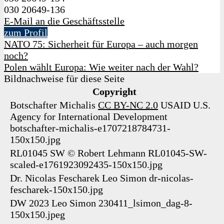
030 20649-136
E-Mail an die Geschäftsstelle
zum Profil
NATO 75: Sicherheit für Europa – auch morgen
noch?
Polen wählt Europa: Wie weiter nach der Wahl?
Bildnachweise für diese Seite
Copyright
Botschafter Michalis
CC BY-NC 2.0
USAID U.S.
Agency for International Development
botschafter-michalis-e1707218784731-
150x150.jpg
RL01045 SW
©
Robert Lehmann
RL01045-SW-
scaled-e1761923092435-150x150.jpg
Dr. Nicolas Fescharek
Leo Simon
dr-nicolas-
fescharek-150x150.jpg
DW 2023
Leo Simon
230411_lsimon_dag-8-
150x150.jpeg