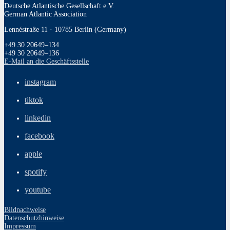
Deutsche Atlantische Gesellschaft e.V.
German Atlantic Association
Lennéstraße 11 · 10785 Berlin (Germany)
+49 30 20649–134
+49 30 20649–136
E‑Mail an die Geschäftsstelle
instagram
tiktok
linkedin
facebook
apple
spotify
youtube
Bildnachweise
Datenschutzhinweise
Impressum