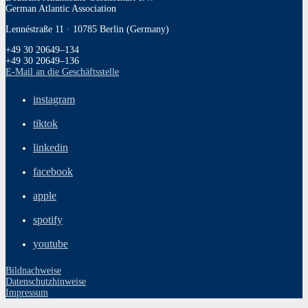
German Atlantic Association
Lennéstraße 11 · 10785 Berlin (Germany)
+49 30 20649–134
+49 30 20649–136
E‑Mail an die Geschäftsstelle
instagram
tiktok
linkedin
facebook
apple
spotify
youtube
Bildnachweise
Datenschutzhinweise
Impressum