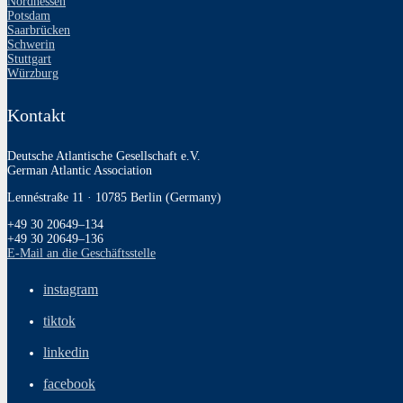
Nordhessen
Potsdam
Saarbrücken
Schwerin
Stuttgart
Würzburg
Kontakt
Deutsche Atlantische Gesellschaft e.V.
German Atlantic Association
Lennéstraße 11 · 10785 Berlin (Germany)
+49 30 20649–134
+49 30 20649–136
E‑Mail an die Geschäftsstelle
instagram
tiktok
linkedin
facebook