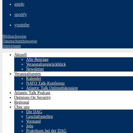
apple
spotify
youtube
Bildnachweise
Datenschutzhinweise
Impressum
Aktuell
Alle Beiträge
Veranstaltungsrückblick
Newsletter
Veranstaltungen
Kalender
NATO Talk-Konferenz
Atlantic Talk Onlinediskussion
Atlantic Talk Podcast
Opinions On Security
Regional
Über uns
Die DAG
Geschäftsstellen
Vorstand
Jobs
Praktikum bei der DAG