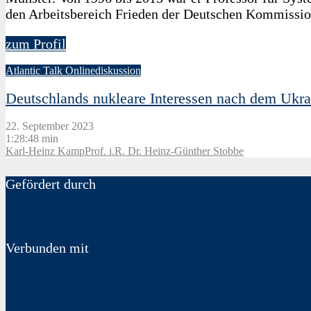
den Arbeitsbereich Frieden der Deutschen Kommission 
zum Profil
Atlantic Talk Onlinediskussion
Deutschlands nukleare Interessen nach dem Ukra
22. September 2023
1:28:48 min
Karl-Heinz Kamp
Prof. i.R. Dr. Heinz-Günther Stobbe
Gefördert durch
Verbunden mit