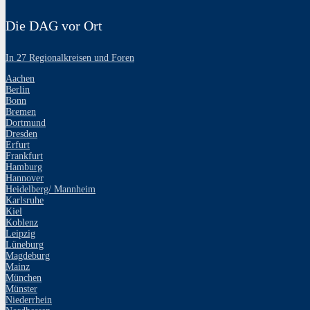
Die DAG vor Ort
In 27 Regionalkreisen und Foren
Aachen
Berlin
Bonn
Bremen
Dortmund
Dresden
Erfurt
Frankfurt
Hamburg
Hannover
Heidelberg/ Mannheim
Karlsruhe
Kiel
Koblenz
Leipzig
Lüneburg
Magdeburg
Mainz
München
Münster
Niederrhein