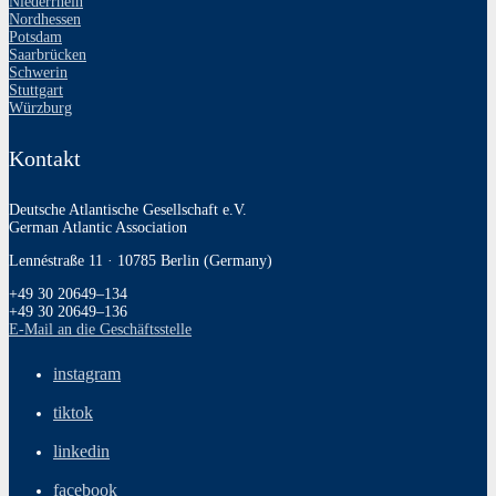
Niederrhein
Nordhessen
Potsdam
Saarbrücken
Schwerin
Stuttgart
Würzburg
Kontakt
Deutsche Atlantische Gesellschaft e.V.
German Atlantic Association
Lennéstraße 11 · 10785 Berlin (Germany)
+49 30 20649–134
+49 30 20649–136
E‑Mail an die Geschäftsstelle
instagram
tiktok
linkedin
facebook