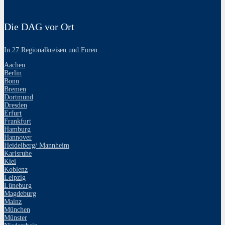
Die DAG vor Ort
In 27 Regionalkreisen und Foren
Aachen
Berlin
Bonn
Bremen
Dortmund
Dresden
Erfurt
Frankfurt
Hamburg
Hannover
Heidelberg/ Mannheim
Karlsruhe
Kiel
Koblenz
Leipzig
Lüneburg
Magdeburg
Mainz
München
Münster