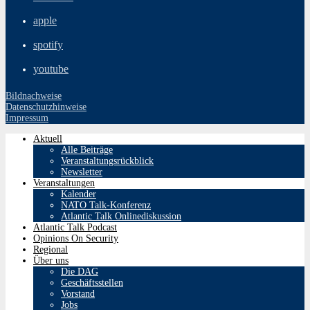
apple
spotify
youtube
Bildnachweise
Datenschutzhinweise
Impressum
Aktuell
Alle Beiträge
Veranstaltungsrückblick
Newsletter
Veranstaltungen
Kalender
NATO Talk-Konferenz
Atlantic Talk Onlinediskussion
Atlantic Talk Podcast
Opinions On Security
Regional
Über uns
Die DAG
Geschäftsstellen
Vorstand
Jobs