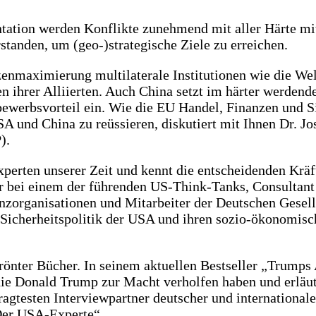
ontation werden Konflikte zunehmend mit aller Härte m
standen, um (geo-)strategische Ziele zu erreichen.
enmaximierung multilaterale Institutionen wie die Wel
en ihrer Alliierten. Auch China setzt im härter werde
bewerbsvorteil ein. Wie die EU Handel, Finanzen und S
und China zu reüssieren, diskutiert mit Ihnen Dr. Jo
).
xperten unserer Zeit und kennt die entscheidenden Krä
er bei einem der führenden US-Think-Tanks, Consultant 
organisationen und Mitarbeiter der Deutschen Gesells
d Sicherheitspolitik der USA und ihren sozio-ökonomi
krönter Bücher. In seinem aktuellen Bestseller „Trumps
 die Donald Trump zur Macht verholfen haben und erläu
ragtesten Interviewpartner deutscher und international
„Der USA-Experte“.