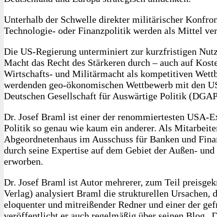
Unterhalb der Schwelle direkter militärischer Konfr
Technologie- oder Finanzpolitik werden als Mittel ver
Die US-Regierung unterminiert zur kurzfristigen Nutz
Macht das Recht des Stärkeren durch – auch auf Kost
Wirtschafts- und Militärmacht als kompetitiven Wett
werdenden geo-ökonomischen Wettbewerb mit den USA 
Deutschen Gesellschaft für Auswärtige Politik (DGAP
Dr. Josef Braml ist einer der renommiertesten USA-E
Politik so genau wie kaum ein anderer. Als Mitarbeit
Abgeordnetenhaus im Ausschuss für Banken und Finanz
durch seine Expertise auf dem Gebiet der Außen- un
erworben.
Dr. Josef Braml ist Autor mehrerer, zum Teil preisge
Verlag) analysiert Braml die strukturellen Ursachen,
eloquenter und mitreißender Redner und einer der gef
veröffentlicht er auch regelmäßig über seinen Blog 