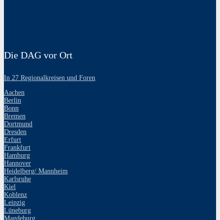
Die DAG vor Ort
In 27 Regionalkreisen und Foren
Aachen
Berlin
Bonn
Bremen
Dortmund
Dresden
Erfurt
Frankfurt
Hamburg
Hannover
Heidelberg/ Mannheim
Karlsruhe
Kiel
Koblenz
Leipzig
Lüneburg
Magdeburg