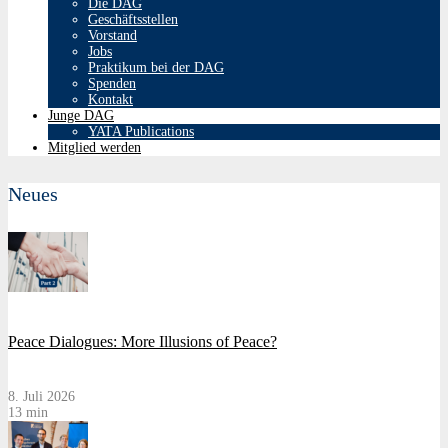
Die DAG
Geschäftsstellen
Vorstand
Jobs
Praktikum bei der DAG
Spenden
Kontakt
Junge DAG
YATA Publications
Mitglied werden
Neues
Peace Dialogues: More Illusions of Peace?
8. Juli 2026
13 min