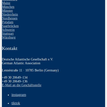
Mainz
München
Münster
Niederrhein
Nordhessen
Potsdam
Saarbrücken
Schwerin
Stuttgart
Würzburg
Kontakt
Deutsche Atlantische Gesellschaft e.V.
German Atlantic Association
Lennéstraße 11 · 10785 Berlin (Germany)
+49 30 20649–134
+49 30 20649–136
E‑Mail an die Geschäftsstelle
instagram
tiktok