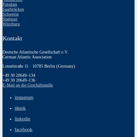
Potsdam
Saarbrücken
Schwerin
Stuttgart
Würzburg
Kontakt
Deutsche Atlantische Gesellschaft e.V.
German Atlantic Association
Lennéstraße 11 · 10785 Berlin (Germany)
+49 30 20649–134
+49 30 20649–136
E‑Mail an die Geschäftsstelle
instagram
tiktok
linkedin
facebook