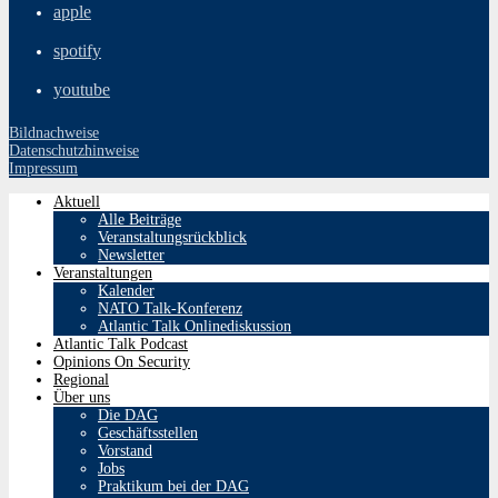
apple
spotify
youtube
Bildnachweise
Datenschutzhinweise
Impressum
Aktuell
Alle Beiträge
Veranstaltungsrückblick
Newsletter
Veranstaltungen
Kalender
NATO Talk-Konferenz
Atlantic Talk Onlinediskussion
Atlantic Talk Podcast
Opinions On Security
Regional
Über uns
Die DAG
Geschäftsstellen
Vorstand
Jobs
Praktikum bei der DAG