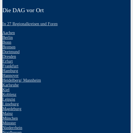
Die DAG vor Ort
In 27 Regionalkreisen und Foren
Aachen
Berlin
Bonn
Bremen
Dortmund
Dresden
Erfurt
Frankfurt
Hamburg
Hannover
Heidelberg/ Mannheim
Karlsruhe
Kiel
Koblenz
Leipzig
Lüneburg
Magdeburg
Mainz
München
Münster
Niederrhein
Nordhessen