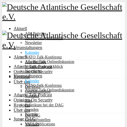
Aktuell
Alle Beiträge
Veranstaltungsrückblick
Newsletter
Veranstaltungen
Kalender
Aktuell
NATO Talk-Konferenz
Atlantic Talk Onlinediskussion
Alle Beiträge
Atlantic Talk Podcast
Veranstaltungsrückblick
Newsletter
Opinions On Security
Veranstaltungen
Regional
Kalender
Über uns
NATO Talk-Konferenz
Die DAG
Atlantic Talk Onlinediskussion
Geschäftsstellen
Atlantic Talk Podcast
Vorstand
Opinions On Security
Jobs
Regional
Praktikum bei der DAG
Spenden
Über uns
Kontakt
Die DAG
Junge DAG
Geschäftsstellen
YATA Publications
Vorstand