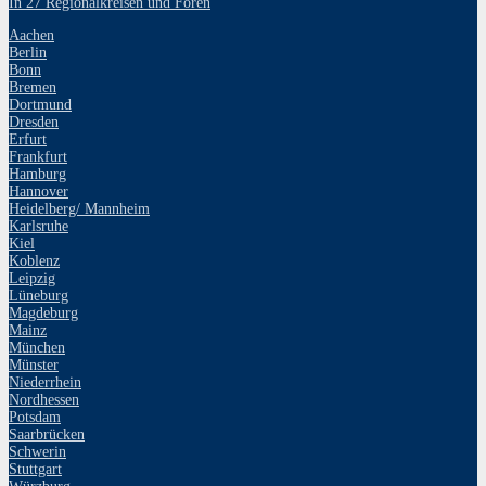
In 27 Regionalkreisen und Foren
Aachen
Berlin
Bonn
Bremen
Dortmund
Dresden
Erfurt
Frankfurt
Hamburg
Hannover
Heidelberg/ Mannheim
Karlsruhe
Kiel
Koblenz
Leipzig
Lüneburg
Magdeburg
Mainz
München
Münster
Niederrhein
Nordhessen
Potsdam
Saarbrücken
Schwerin
Stuttgart