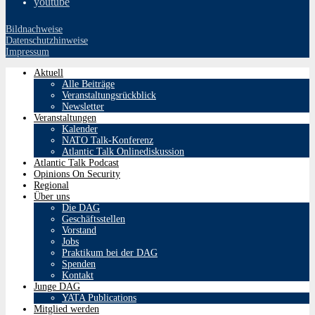
youtube
Bildnachweise
Datenschutzhinweise
Impressum
Aktuell
Alle Beiträge
Veranstaltungsrückblick
Newsletter
Veranstaltungen
Kalender
NATO Talk-Konferenz
Atlantic Talk Onlinediskussion
Atlantic Talk Podcast
Opinions On Security
Regional
Über uns
Die DAG
Geschäftsstellen
Vorstand
Jobs
Praktikum bei der DAG
Spenden
Kontakt
Junge DAG
YATA Publications
Mitglied werden