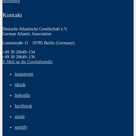
Würzburg
Kontakt
Deutsche Atlantische Gesellschaft e.V.
German Atlantic Association
Lennéstraße 11 · 10785 Berlin (Germany)
+49 30 20649–134
+49 30 20649–136
E‑Mail an die Geschäftsstelle
instagram
tiktok
linkedin
facebook
apple
spotify