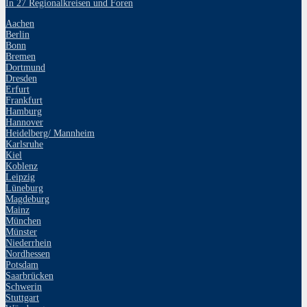
In 27 Regionalkreisen und Foren
Aachen
Berlin
Bonn
Bremen
Dortmund
Dresden
Erfurt
Frankfurt
Hamburg
Hannover
Heidelberg/ Mannheim
Karlsruhe
Kiel
Koblenz
Leipzig
Lüneburg
Magdeburg
Mainz
München
Münster
Niederrhein
Nordhessen
Potsdam
Saarbrücken
Schwerin
Stuttgart