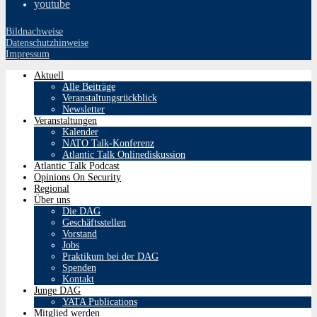
youtube
Bildnachweise
Datenschutzhinweise
Impressum
Aktuell
Alle Beiträge
Veranstaltungsrückblick
Newsletter
Veranstaltungen
Kalender
NATO Talk-Konferenz
Atlantic Talk Onlinediskussion
Atlantic Talk Podcast
Opinions On Security
Regional
Über uns
Die DAG
Geschäftsstellen
Vorstand
Jobs
Praktikum bei der DAG
Spenden
Kontakt
Junge DAG
YATA Publications
Mitglied werden