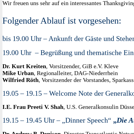
Wir freuen uns sehr auf ein interessantes Thanksgivi
Folgender Ablauf ist vorgesehen:
bis 19.00 Uhr – Ankunft der Gäste und Steh
19.00 Uhr – Begrüßung und thematische Einf
Dr. Kurt Kreiten
, Vorsitzender, GiB e.V. Kleve
Mike Urban
, Regionalleiter, DAG-Niederrhein
Wilfried Röth
, Vorsitzender der Vorstandes, Sparka
19.05 – 19.15 – Welcome Note der Generalk
I.E. Frau Preeti V. Shah
, U.S. Generalkonsulin Düsse
19.15 – 19.45 Uhr – „Dinner Speech“
„
Die A
Dr. Andrew B. Denison
, Director Transatlantic Netw