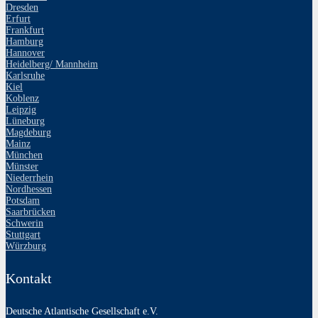
Dresden
Erfurt
Frankfurt
Hamburg
Hannover
Heidelberg/ Mannheim
Karlsruhe
Kiel
Koblenz
Leipzig
Lüneburg
Magdeburg
Mainz
München
Münster
Niederrhein
Nordhessen
Potsdam
Saarbrücken
Schwerin
Stuttgart
Würzburg
Kontakt
Deutsche Atlantische Gesellschaft e.V.