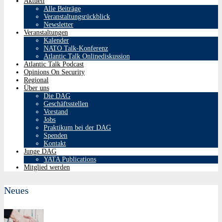
Aktuell
Alle Beiträge
Veranstaltungsrückblick
Newsletter
Veranstaltungen
Kalender
NATO Talk-Konferenz
Atlantic Talk Onlinediskussion
Atlantic Talk Podcast
Opinions On Security
Regional
Über uns
Die DAG
Geschäftsstellen
Vorstand
Jobs
Praktikum bei der DAG
Spenden
Kontakt
Junge DAG
YATA Publications
Mitglied werden
Neues