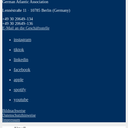
German Atlantic Association
Lennéstraße 11 · 10785 Berlin (Germany)
+49 30 20649–134
+49 30 20649–136
E‑Mail an die Geschäftsstelle
instagram
tiktok
linkedin
facebook
apple
spotify
youtube
Bildnachweise
Datenschutzhinweise
Impressum