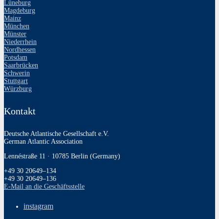
Lüneburg
Magdeburg
Mainz
München
Münster
Niederrhein
Nordhessen
Potsdam
Saarbrücken
Schwerin
Stuttgart
Würzburg
Kontakt
Deutsche Atlantische Gesellschaft e.V.
German Atlantic Association
Lennéstraße 11 · 10785 Berlin (Germany)
+49 30 20649–134
+49 30 20649–136
E‑Mail an die Geschäftsstelle
instagram