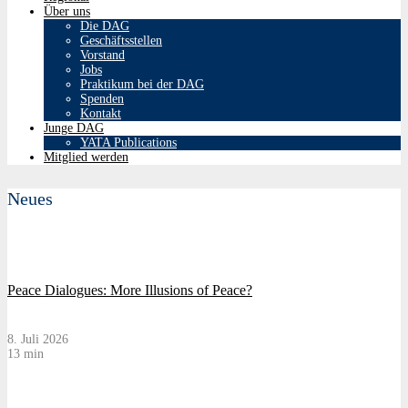
Über uns
Die DAG
Geschäftsstellen
Vorstand
Jobs
Praktikum bei der DAG
Spenden
Kontakt
Junge DAG
YATA Publications
Mitglied werden
Neues
Peace Dialogues: More Illusions of Peace?
8. Juli 2026
13 min