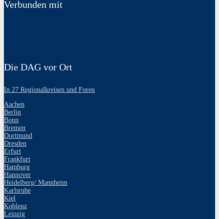
Verbunden mit
Die DAG vor Ort
In 27 Regionalkreisen und Foren
Aachen
Berlin
Bonn
Bremen
Dortmund
Dresden
Erfurt
Frankfurt
Hamburg
Hannover
Heidelberg/ Mannheim
Karlsruhe
Kiel
Koblenz
Leipzig