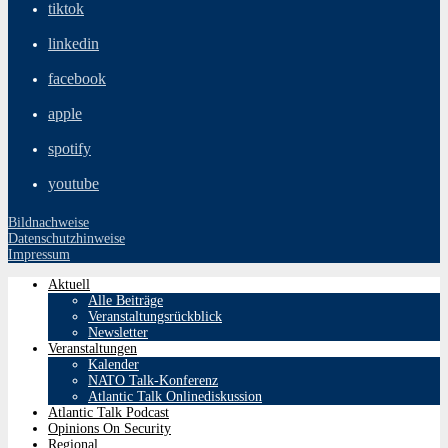
tiktok
linkedin
facebook
apple
spotify
youtube
Bildnachweise
Datenschutzhinweise
Impressum
Aktuell
Alle Beiträge
Veranstaltungsrückblick
Newsletter
Veranstaltungen
Kalender
NATO Talk-Konferenz
Atlantic Talk Onlinediskussion
Atlantic Talk Podcast
Opinions On Security
Regional