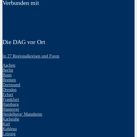
Verbunden mit
Die DAG vor Ort
In 27 Regionalkreisen und Foren
Aachen
Berlin
Bonn
Bremen
Dortmund
Dresden
Erfurt
Frankfurt
Hamburg
Hannover
Heidelberg/ Mannheim
Karlsruhe
Kiel
Koblenz
Leipzig