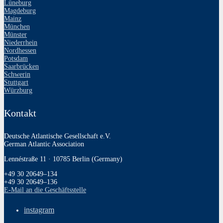
Lüneburg
Magdeburg
Mainz
München
Münster
Niederrhein
Nordhessen
Potsdam
Saarbrücken
Schwerin
Stuttgart
Würzburg
Kontakt
Deutsche Atlantische Gesellschaft e.V.
German Atlantic Association
Lennéstraße 11 · 10785 Berlin (Germany)
+49 30 20649–134
+49 30 20649–136
E‑Mail an die Geschäftsstelle
instagram