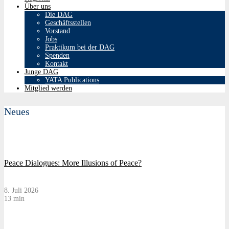
Über uns
Die DAG
Geschäftsstellen
Vorstand
Jobs
Praktikum bei der DAG
Spenden
Kontakt
Junge DAG
YATA Publications
Mitglied werden
Neues
Peace Dialogues: More Illusions of Peace?
8. Juli 2026
13 min