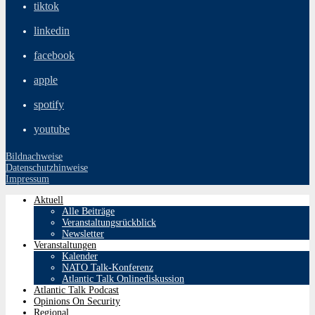
tiktok
linkedin
facebook
apple
spotify
youtube
Bildnachweise
Datenschutzhinweise
Impressum
Aktuell
Alle Beiträge
Veranstaltungsrückblick
Newsletter
Veranstaltungen
Kalender
NATO Talk-Konferenz
Atlantic Talk Onlinediskussion
Atlantic Talk Podcast
Opinions On Security
Regional