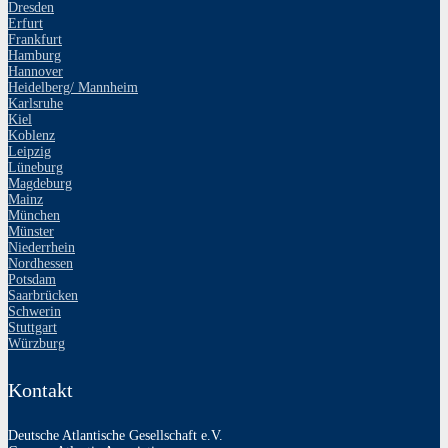
Dresden
Erfurt
Frankfurt
Hamburg
Hannover
Heidelberg/ Mannheim
Karlsruhe
Kiel
Koblenz
Leipzig
Lüneburg
Magdeburg
Mainz
München
Münster
Niederrhein
Nordhessen
Potsdam
Saarbrücken
Schwerin
Stuttgart
Würzburg
Kontakt
Deutsche Atlantische Gesellschaft e.V.