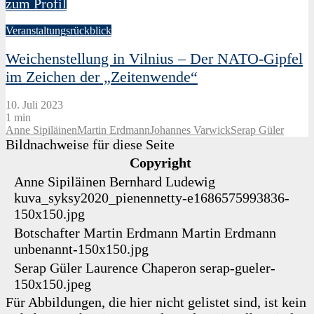
zum Profil
Veranstaltungsrückblick
Weichenstellung in Vilnius – Der NATO-Gipfel
im Zeichen der „Zeitenwende“
10. Juli 2023
1 min
Anne Sipiläinen
Martin Erdmann
Johannes Varwick
Serap Güler
Bildnachweise für diese Seite
Copyright
Anne Sipiläinen
Bernhard Ludewig
kuva_syksy2020_pienennetty-e1686575993836-
150x150.jpg
Botschafter Martin Erdmann
Martin Erdmann
unbenannt-150x150.jpg
Serap Güler
Laurence Chaperon
serap-gueler-
150x150.jpeg
Für Abbildungen, die hier nicht gelistet sind, ist kein