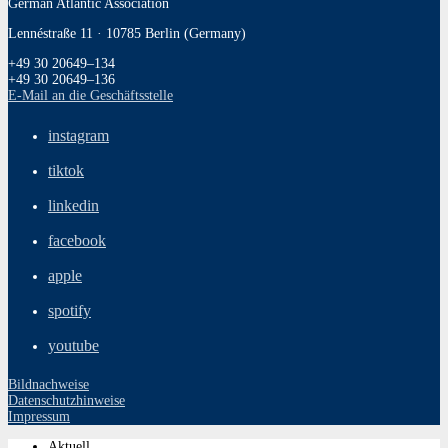
German Atlantic Association
Lennéstraße 11 · 10785 Berlin (Germany)
+49 30 20649–134
+49 30 20649–136
E‑Mail an die Geschäftsstelle
instagram
tiktok
linkedin
facebook
apple
spotify
youtube
Bildnachweise
Datenschutzhinweise
Impressum
Aktuell