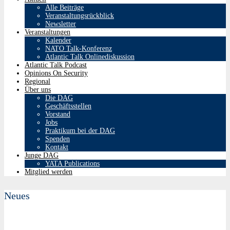
Alle Beiträge
Veranstaltungsrückblick
Newsletter
Veranstaltungen
Kalender
NATO Talk-Konferenz
Atlantic Talk Onlinediskussion
Atlantic Talk Podcast
Opinions On Security
Regional
Über uns
Die DAG
Geschäftsstellen
Vorstand
Jobs
Praktikum bei der DAG
Spenden
Kontakt
Junge DAG
YATA Publications
Mitglied werden
Neues