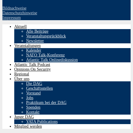
Bildnachweise
Datenschutzhinweise
Impressum
Aktuell
Alle Beiträge
Veranstaltungsrückblick
Newsletter
Veranstaltungen
Kalender
NATO Talk-Konferenz
Atlantic Talk Onlinediskussion
Atlantic Talk Podcast
Opinions On Security
Regional
Über uns
Die DAG
Geschäftsstellen
Vorstand
Jobs
Praktikum bei der DAG
Spenden
Kontakt
Junge DAG
YATA Publications
Mitglied werden