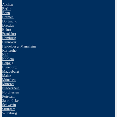
Aachen
Berlin
Bonn
Bremen
Dortmund
Dresden
Erfurt
Frankfurt
Hamburg
Hannover
Heidelberg/ Mannheim
Karlsruhe
Kiel
Koblenz
Leipzig
Lüneburg
Magdeburg
Mainz
München
Münster
Niederrhein
Nordhessen
Potsdam
Saarbrücken
Schwerin
Stuttgart
Würzburg