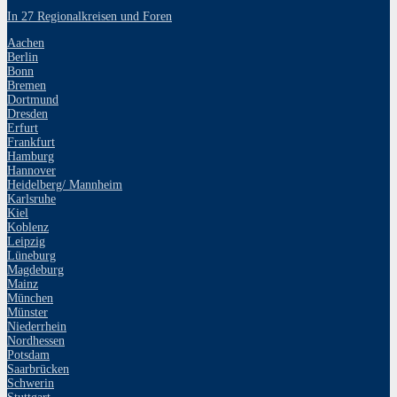
In 27 Regionalkreisen und Foren
Aachen
Berlin
Bonn
Bremen
Dortmund
Dresden
Erfurt
Frankfurt
Hamburg
Hannover
Heidelberg/ Mannheim
Karlsruhe
Kiel
Koblenz
Leipzig
Lüneburg
Magdeburg
Mainz
München
Münster
Niederrhein
Nordhessen
Potsdam
Saarbrücken
Schwerin