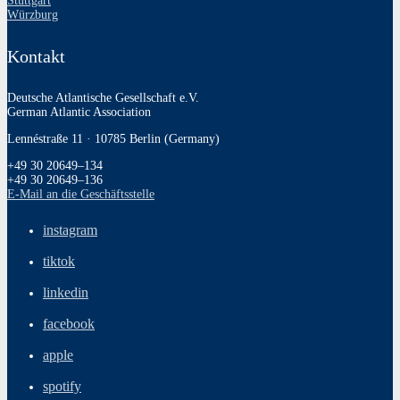
Stuttgart
Würzburg
Kontakt
Deutsche Atlantische Gesellschaft e.V.
German Atlantic Association
Lennéstraße 11 · 10785 Berlin (Germany)
+49 30 20649–134
+49 30 20649–136
E‑Mail an die Geschäftsstelle
instagram
tiktok
linkedin
facebook
apple
spotify