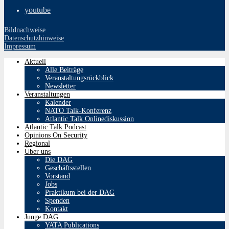
youtube
Bildnachweise
Datenschutzhinweise
Impressum
Aktuell
Alle Beiträge
Veranstaltungsrückblick
Newsletter
Veranstaltungen
Kalender
NATO Talk-Konferenz
Atlantic Talk Onlinediskussion
Atlantic Talk Podcast
Opinions On Security
Regional
Über uns
Die DAG
Geschäftsstellen
Vorstand
Jobs
Praktikum bei der DAG
Spenden
Kontakt
Junge DAG
YATA Publications