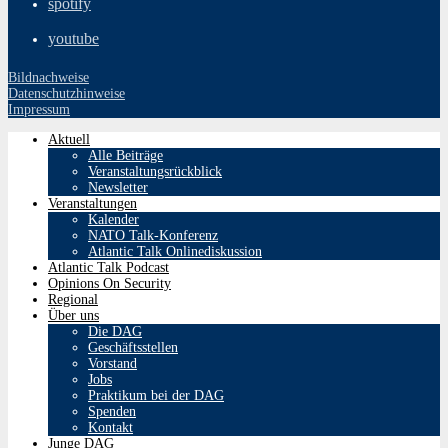
spotify
youtube
Bildnachweise
Datenschutzhinweise
Impressum
Aktuell
Alle Beiträge
Veranstaltungsrückblick
Newsletter
Veranstaltungen
Kalender
NATO Talk-Konferenz
Atlantic Talk Onlinediskussion
Atlantic Talk Podcast
Opinions On Security
Regional
Über uns
Die DAG
Geschäftsstellen
Vorstand
Jobs
Praktikum bei der DAG
Spenden
Kontakt
Junge DAG