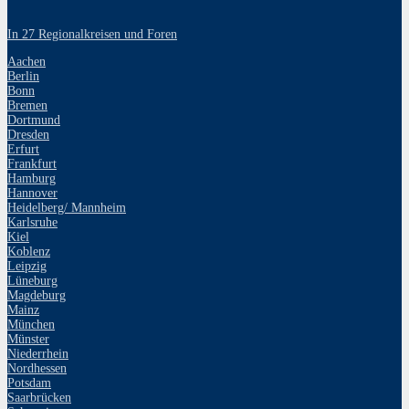
In 27 Regionalkreisen und Foren
Aachen
Berlin
Bonn
Bremen
Dortmund
Dresden
Erfurt
Frankfurt
Hamburg
Hannover
Heidelberg/ Mannheim
Karlsruhe
Kiel
Koblenz
Leipzig
Lüneburg
Magdeburg
Mainz
München
Münster
Niederrhein
Nordhessen
Potsdam
Saarbrücken