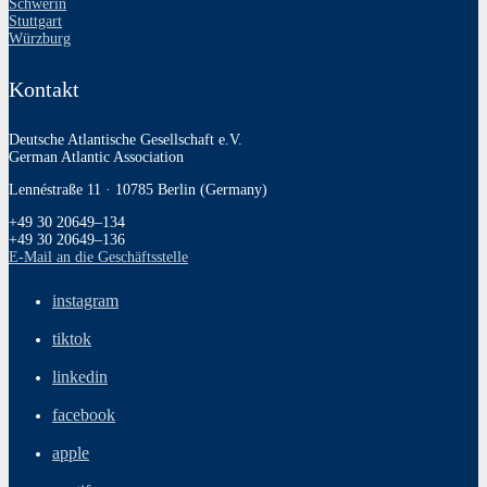
Schwerin
Stuttgart
Würzburg
Kontakt
Deutsche Atlantische Gesellschaft e.V.
German Atlantic Association
Lennéstraße 11 · 10785 Berlin (Germany)
+49 30 20649–134
+49 30 20649–136
E‑Mail an die Geschäftsstelle
instagram
tiktok
linkedin
facebook
apple