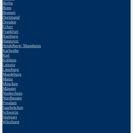
Berlin
Bonn
Bremen
Dortmund
Dresden
Erfurt
Frankfurt
Hamburg
Hannover
Heidelberg/ Mannheim
Karlsruhe
Kiel
Koblenz
Leipzig
Lüneburg
Magdeburg
Mainz
München
Münster
Niederrhein
Nordhessen
Potsdam
Saarbrücken
Schwerin
Stuttgart
Würzburg