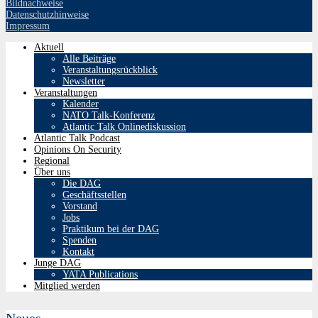
Bildnachweise
Datenschutzhinweise
Impressum
Aktuell
Alle Beiträge
Veranstaltungsrückblick
Newsletter
Veranstaltungen
Kalender
NATO Talk-Konferenz
Atlantic Talk Onlinediskussion
Atlantic Talk Podcast
Opinions On Security
Regional
Über uns
Die DAG
Geschäftsstellen
Vorstand
Jobs
Praktikum bei der DAG
Spenden
Kontakt
Junge DAG
YATA Publications
Mitglied werden