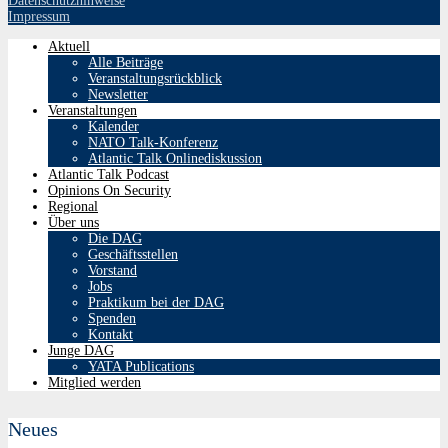
Datenschutzhinweise
Impressum
Aktuell
Alle Beiträge
Veranstaltungsrückblick
Newsletter
Veranstaltungen
Kalender
NATO Talk-Konferenz
Atlantic Talk Onlinediskussion
Atlantic Talk Podcast
Opinions On Security
Regional
Über uns
Die DAG
Geschäftsstellen
Vorstand
Jobs
Praktikum bei der DAG
Spenden
Kontakt
Junge DAG
YATA Publications
Mitglied werden
Neues