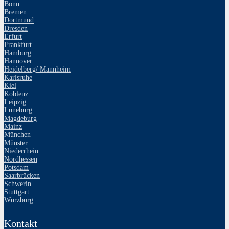
Bonn
Bremen
Dortmund
Dresden
Erfurt
Frankfurt
Hamburg
Hannover
Heidelberg/ Mannheim
Karlsruhe
Kiel
Koblenz
Leipzig
Lüneburg
Magdeburg
Mainz
München
Münster
Niederrhein
Nordhessen
Potsdam
Saarbrücken
Schwerin
Stuttgart
Würzburg
Kontakt