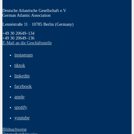
Deutsche Atlantische Gesellschaft e.V.
German Atlantic Association
Lennéstraße 11 · 10785 Berlin (Germany)
+49 30 20649–134
+49 30 20649–136
E‑Mail an die Geschäftsstelle
instagram
tiktok
linkedin
facebook
apple
spotify
youtube
Bildnachweise