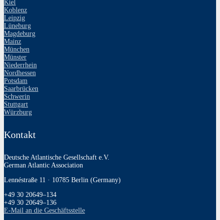
Kiel
Koblenz
Leipzig
Lüneburg
Magdeburg
Mainz
München
Münster
Niederrhein
Nordhessen
Potsdam
Saarbrücken
Schwerin
Stuttgart
Würzburg
Kontakt
Deutsche Atlantische Gesellschaft e.V.
German Atlantic Association
Lennéstraße 11 · 10785 Berlin (Germany)
+49 30 20649–134
+49 30 20649–136
E‑Mail an die Geschäftsstelle