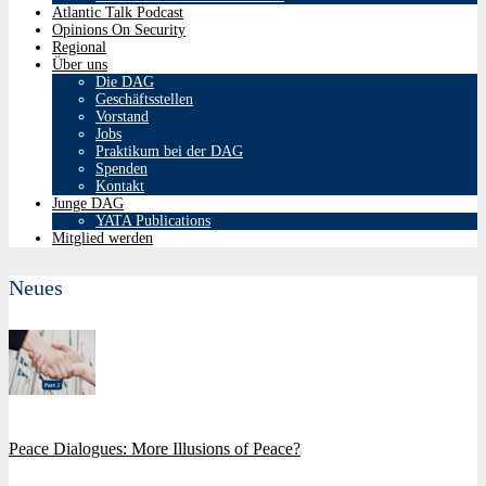
Atlantic Talk Podcast
Opinions On Security
Regional
Über uns
Die DAG
Geschäftsstellen
Vorstand
Jobs
Praktikum bei der DAG
Spenden
Kontakt
Junge DAG
YATA Publications
Mitglied werden
Neues
Peace Dialogues: More Illusions of Peace?