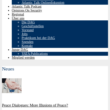
Atlantic Talk Onlinediskussion
Atlantic Talk Podcast
Opinions On Security
Regional
Über uns
Die DAG
Geschäftsstellen
Vorstand
Jobs
Praktikum bei der DAG
Spenden
Kontakt
Junge DAG
YATA Publications
Mitglied werden
Neues
Peace Dialogues: More Illusions of Peace?