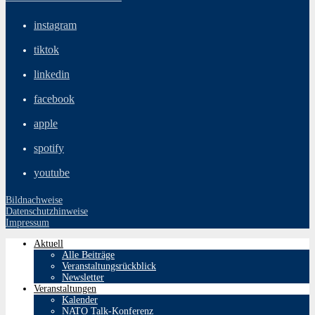
instagram
tiktok
linkedin
facebook
apple
spotify
youtube
Bildnachweise
Datenschutzhinweise
Impressum
Aktuell
Alle Beiträge
Veranstaltungsrückblick
Newsletter
Veranstaltungen
Kalender
NATO Talk-Konferenz