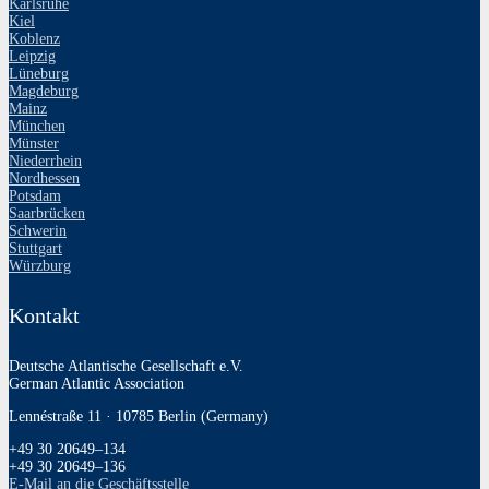
Karlsruhe
Kiel
Koblenz
Leipzig
Lüneburg
Magdeburg
Mainz
München
Münster
Niederrhein
Nordhessen
Potsdam
Saarbrücken
Schwerin
Stuttgart
Würzburg
Kontakt
Deutsche Atlantische Gesellschaft e.V.
German Atlantic Association
Lennéstraße 11 · 10785 Berlin (Germany)
+49 30 20649–134
+49 30 20649–136
E‑Mail an die Geschäftsstelle