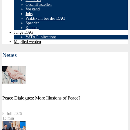
Geschäftsstellen
Vorstand
Jobs
Praktikum bei der DAG
Spenden
Kontakt
Junge DAG
YATA Publications
Mitglied werden
Neues
Peace Dialogues: More Illusions of Peace?
8. Juli 2026
13 min