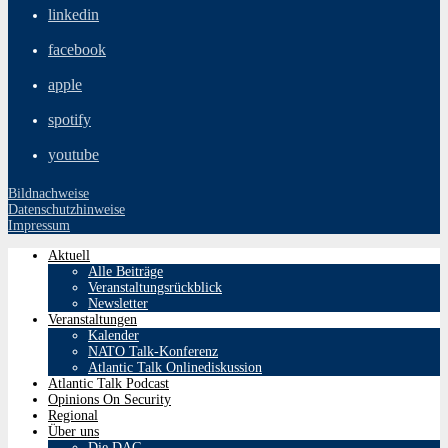
linkedin
facebook
apple
spotify
youtube
Bildnachweise
Datenschutzhinweise
Impressum
Aktuell
Alle Beiträge
Veranstaltungsrückblick
Newsletter
Veranstaltungen
Kalender
NATO Talk-Konferenz
Atlantic Talk Onlinediskussion
Atlantic Talk Podcast
Opinions On Security
Regional
Über uns
Die DAG