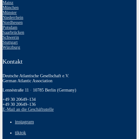
Mainz
München
Münster
Niederrhein
Nordhessen
Potsdam
Saarbrücken
Schwerin
Stuttgart
Würzburg
Kontakt
Deutsche Atlantische Gesellschaft e.V.
German Atlantic Association
Lennéstraße 11 · 10785 Berlin (Germany)
+49 30 20649–134
+49 30 20649–136
E‑Mail an die Geschäftsstelle
instagram
tiktok