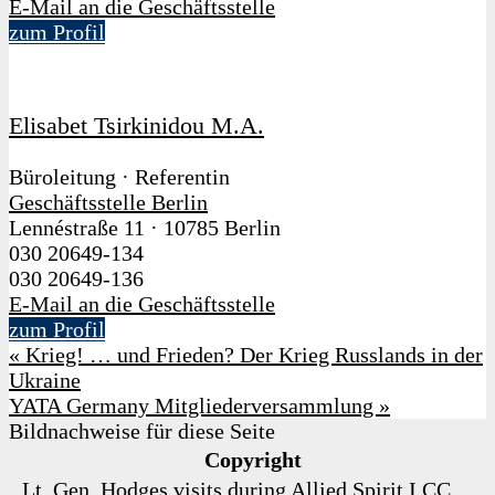
E-Mail an die Geschäftsstelle
zum Profil
Elisabet Tsirkinidou M.A.
Büroleitung · Referentin
Geschäftsstelle Berlin
Lennéstraße 11
·
10785 Berlin
030 20649-134
030 20649-136
E-Mail an die Geschäftsstelle
zum Profil
«
Krieg! … und Frieden? Der Krieg Russlands in der
Ukraine
YATA Germany Mitgliederversammlung
»
Bildnachweise für diese Seite
Copyright
Lt. Gen. Hodges visits during Allied Spirit I
CC