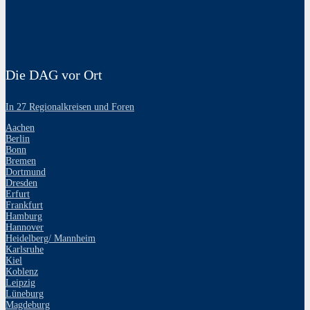
Die DAG vor Ort
In 27 Regionalkreisen und Foren
Aachen
Berlin
Bonn
Bremen
Dortmund
Dresden
Erfurt
Frankfurt
Hamburg
Hannover
Heidelberg/ Mannheim
Karlsruhe
Kiel
Koblenz
Leipzig
Lüneburg
Magdeburg