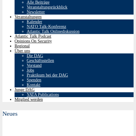
Alle Beiträge
Veranstaltungsrückblick
Newsletter
Veranstaltungen
Kalender
NATO Talk-Konferenz
Atlantic Talk Onlinediskussion
Atlantic Talk Podcast
Opinions On Security
Regional
Über uns
Die DAG
Geschäftsstellen
Vorstand
Jobs
Praktikum bei der DAG
Spenden
Kontakt
Junge DAG
YATA Publications
Mitglied werden
Neues