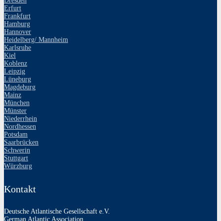
Dresden
Erfurt
Frankfurt
Hamburg
Hannover
Heidelberg/ Mannheim
Karlsruhe
Kiel
Koblenz
Leipzig
Lüneburg
Magdeburg
Mainz
München
Münster
Niederrhein
Nordhessen
Potsdam
Saarbrücken
Schwerin
Stuttgart
Würzburg
Kontakt
Deutsche Atlantische Gesellschaft e.V.
German Atlantic Association