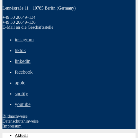
Lennéstraße 11 · 10785 Berlin (Germany)
+49 30 20649–134
+49 30 20649–136
E‑Mail an die Geschäftsstelle
instagram
tiktok
linkedin
facebook
apple
spotify
youtube
Bildnachweise
Datenschutzhinweise
Impressum
Aktuell