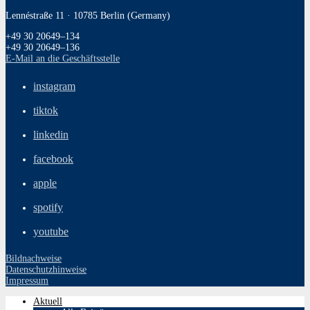
Lennéstraße 11 · 10785 Berlin (Germany)
+49 30 20649–134
+49 30 20649–136
E‑Mail an die Geschäftsstelle
instagram
tiktok
linkedin
facebook
apple
spotify
youtube
Bildnachweise
Datenschutzhinweise
Impressum
Aktuell