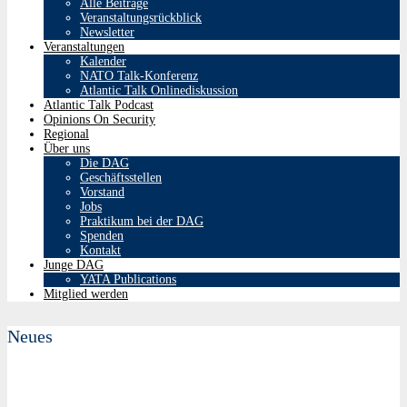
Alle Beiträge
Veranstaltungsrückblick
Newsletter
Veranstaltungen
Kalender
NATO Talk-Konferenz
Atlantic Talk Onlinediskussion
Atlantic Talk Podcast
Opinions On Security
Regional
Über uns
Die DAG
Geschäftsstellen
Vorstand
Jobs
Praktikum bei der DAG
Spenden
Kontakt
Junge DAG
YATA Publications
Mitglied werden
Neues