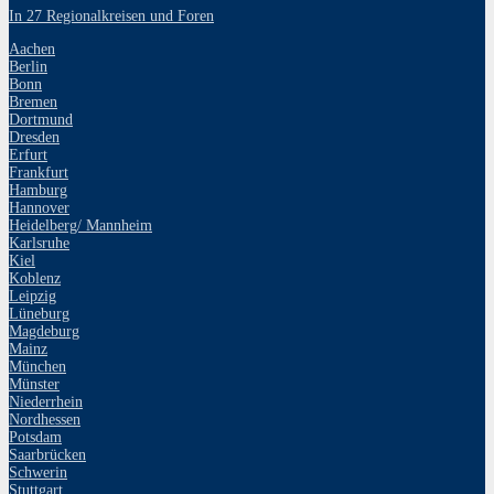
In 27 Regionalkreisen und Foren
Aachen
Berlin
Bonn
Bremen
Dortmund
Dresden
Erfurt
Frankfurt
Hamburg
Hannover
Heidelberg/ Mannheim
Karlsruhe
Kiel
Koblenz
Leipzig
Lüneburg
Magdeburg
Mainz
München
Münster
Niederrhein
Nordhessen
Potsdam
Saarbrücken
Schwerin
Stuttgart