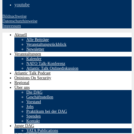
youtube
Bildnachweise
Datenschutzhinweise
Impressum
Aktuell
Alle Beiträge
Veranstaltungsrückblick
Newsletter
Veranstaltungen
Kalender
NATO Talk-Konferenz
Atlantic Talk Onlinediskussion
Atlantic Talk Podcast
Opinions On Security
Regional
Über uns
Die DAG
Geschäftsstellen
Vorstand
Jobs
Praktikum bei der DAG
Spenden
Kontakt
Junge DAG
YATA Publications