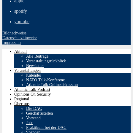
apple
spotify
youtube
Bildnachweise
Datenschutzhinweise
Impressum
Aktuell
Alle Beiträge
Veranstaltungsrückblick
Newsletter
Veranstaltungen
Kalender
NATO Talk-Konferenz
Atlantic Talk Onlinediskussion
Atlantic Talk Podcast
Opinions On Security
Regional
Über uns
Die DAG
Geschäftsstellen
Vorstand
Jobs
Praktikum bei der DAG
Spenden