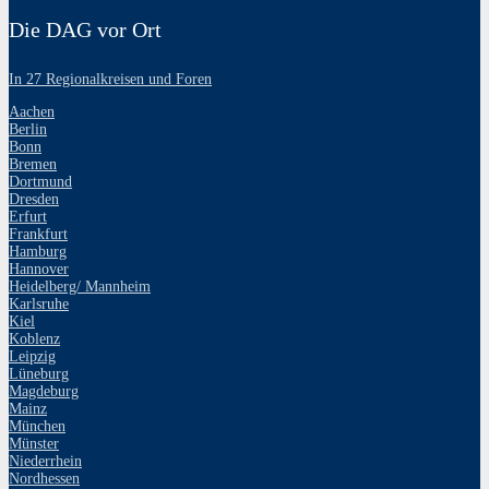
Die DAG vor Ort
In 27 Regionalkreisen und Foren
Aachen
Berlin
Bonn
Bremen
Dortmund
Dresden
Erfurt
Frankfurt
Hamburg
Hannover
Heidelberg/ Mannheim
Karlsruhe
Kiel
Koblenz
Leipzig
Lüneburg
Magdeburg
Mainz
München
Münster
Niederrhein
Nordhessen