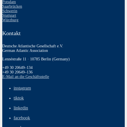
Potsdam
Saarbrücken
Schwerin
Stuttgart
Würzburg
Kontakt
Deutsche Atlantische Gesellschaft e.V.
German Atlantic Association
Lennéstraße 11 · 10785 Berlin (Germany)
+49 30 20649–134
+49 30 20649–136
E‑Mail an die Geschäftsstelle
instagram
tiktok
linkedin
facebook