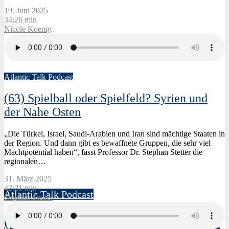
19. Juni 2025
34:26 min
Nicole Koenig
Atlantic Talk Podcast
(63) Spielball oder Spielfeld? Syrien und
der Nahe Osten
„Die Türkei, Israel, Saudi-Arabien und Iran sind mächtige Staaten in
der Region. Und dann gibt es bewaffnete Gruppen, die sehr viel
Machtpotential haben“, fasst Professor Dr. Stephan Stetter die
30. April 2026
regionalen…
Nicole Schilling
31. März 2025
42:21 min
Atlantic Talk Podcast
Stephan Stetter
(69) Europas Verteidigung. Mit Dr.