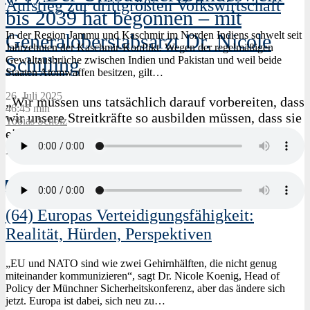
Aufstieg zur drittgrößten Volkswirtschaft
bis 2039 hat begonnen – mit
In der Region Jammu und Kaschmir im Norden Indiens schwelt seit
Generaloberstabsarzt Dr. Nicole
Jahrzehnten der Kaschmir-Konflikt. Wegen der regelmäßigen
Schilling
Gewaltausbrüche zwischen Indien und Pakistan und weil beide
Staaten Atomwaffen besitzen, gilt…
26. Juli 2025
„Wir müssen uns tatsächlich darauf vorbereiten, dass
46:45 min
wir unsere Streitkräfte so ausbilden müssen, dass sie
Tobias Scholz
einen Einsatz und das heißt eben auch in einem
Krieg gegen einen…
Atlantic Talk Podcast
(64) Europas Verteidigungsfähigkeit:
Realität, Hürden, Perspektiven
„EU und NATO sind wie zwei Gehirnhälften, die nicht genug
miteinander kommunizieren“, sagt Dr. Nicole Koenig, Head of
Policy der Münchner Sicherheitskonferenz, aber das ändere sich
jetzt. Europa ist dabei, sich neu zu…