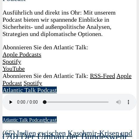
Ausführlich und direkt ins Ohr: Mit unserem
Podcast bieten wir spannende Einblicke in
Sicherheits- und außenpolitische Analysen,
Strategien und diplomatische Optionen.
Abonnieren Sie den Atlantic Talk:
Apple Podcasts
Spotify
YouTube
Abonnieren Sie den Atlantic Talk:
RSS-Feed
Apple
Podcast
Spotify
Atlantic Talk Podcast
18. Juni 2026
Thomas Röwekamp
Atlantic Talk Podcast
Atlantic Talk Podcast
(65) Indien zwischen Kaschmir-Krisen und
(70) Der Umbau der Bundeswehr