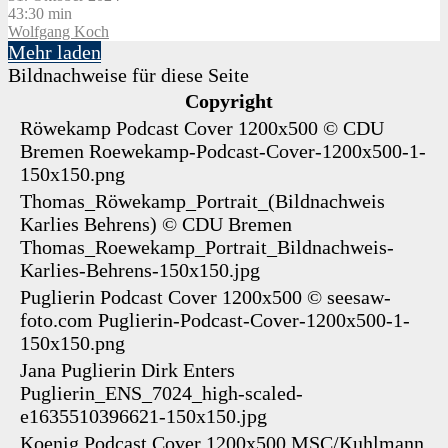
43:30 min
Wolfgang Koch
Mehr laden
Bildnachweise für diese Seite
Copyright
Röwekamp Podcast Cover 1200x500
©
CDU
Bremen
Roewekamp-Podcast-Cover-1200x500-1-
150x150.png
Thomas_Röwekamp_Portrait_(Bildnachweis
Karlies Behrens)
©
CDU Bremen
Thomas_Roewekamp_Portrait_Bildnachweis-
Karlies-Behrens-150x150.jpg
Puglierin Podcast Cover 1200x500
©
seesaw-
foto.com
Puglierin-Podcast-Cover-1200x500-1-
150x150.png
Jana Puglierin
Dirk Enters
Puglierin_ENS_7024_high-scaled-
e1635510396621-150x150.jpg
Koenig Podcast Cover 1200x500
MSC/Kuhlmann