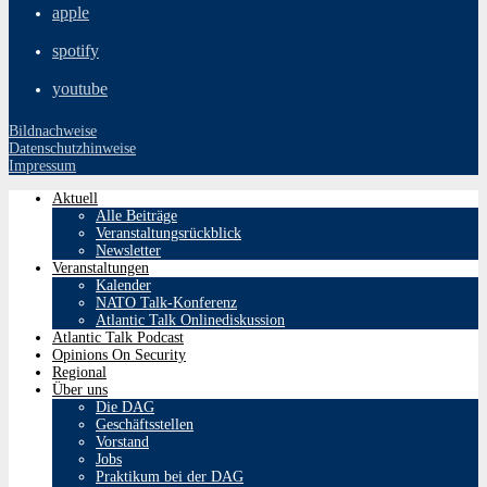
apple
spotify
youtube
Bildnachweise
Datenschutzhinweise
Impressum
Aktuell
Alle Beiträge
Veranstaltungsrückblick
Newsletter
Veranstaltungen
Kalender
NATO Talk-Konferenz
Atlantic Talk Onlinediskussion
Atlantic Talk Podcast
Opinions On Security
Regional
Über uns
Die DAG
Geschäftsstellen
Vorstand
Jobs
Praktikum bei der DAG