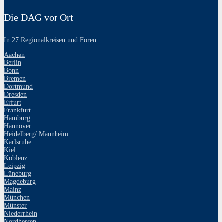
Die DAG vor Ort
In 27 Regionalkreisen und Foren
Aachen
Berlin
Bonn
Bremen
Dortmund
Dresden
Erfurt
Frankfurt
Hamburg
Hannover
Heidelberg/ Mannheim
Karlsruhe
Kiel
Koblenz
Leipzig
Lüneburg
Magdeburg
Mainz
München
Münster
Niederrhein
Nordhessen