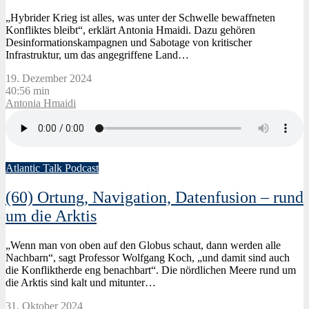
„Hybrider Krieg ist alles, was unter der Schwelle bewaffneten
Konfliktes bleibt“, erklärt Antonia Hmaidi. Dazu gehören
Desinformationskampagnen und Sabotage von kritischer
Infrastruktur, um das angegriffene Land…
19. Dezember 2024
40:56 min
Antonia Hmaidi
19. Februar 2026
Atlantic Talk Podcast
Jana Puglierin
(60) Ortung, Navigation, Datenfusion – rund
um die Arktis
„Wenn man von oben auf den Globus schaut, dann werden alle
Nachbarn“, sagt Professor Wolfgang Koch, „und damit sind auch
die Konfliktherde eng benachbart“. Die nördlichen Meere rund um
die Arktis sind kalt und mitunter…
31. Oktober 2024