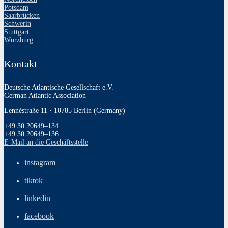
Potsdam
Saarbrücken
Schwerin
Stuttgart
Würzburg
Kontakt
Deutsche Atlantische Gesellschaft e.V.
German Atlantic Association
Lennéstraße 11 · 10785 Berlin (Germany)
+49 30 20649–134
+49 30 20649–136
E‑Mail an die Geschäftsstelle
instagram
tiktok
linkedin
facebook