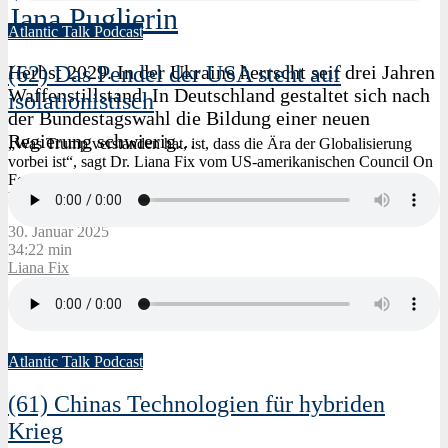
Jana Puglierin
Atlantic Talk Podcast
(62) Das Pendel der USA steht auf
Herbst 2029. In der Ukraine herrscht seit drei Jahren
Waffenstillstand. In Deutschland gestaltet sich nach
isolationistisch
der Bundestagswahl die Bildung einer neuen
Regierung schwierig…
„Was Trump verstanden hat, ist, dass die Ära der Globalisierung
vorbei ist“, sagt Dr. Liana Fix vom US-amerikanischen Council On
Foreign Relations (CFR). Der neue US-amerikanische Präsident
Donald Trump habe diese…
30. Januar 2025
34:22 min
Liana Fix
Atlantic Talk Podcast
(61) Chinas Technologien für hybriden
Krieg