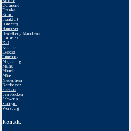
Bremen
Dortmund
Dresden
Erfurt
Frankfurt
Hamburg
Hannover
Heidelberg/ Mannheim
Karlsruhe
Kiel
Koblenz
Leipzig
Lüneburg
Magdeburg
Mainz
München
Münster
Niederrhein
Nordhessen
Potsdam
Saarbrücken
Schwerin
Stuttgart
Würzburg
Kontakt