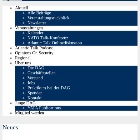
Aktuell
Alle Beiträge
Veranstaltungsrückblick
Newsletter
Veranstaltungen
Kalender
NATO Talk-Konferenz
Atlantic Talk Onlinediskussion
Atlantic Talk Podcast
Opinions On Security
Regional
Über uns
Die DAG
Geschäftsstellen
Vorstand
Jobs
Praktikum bei der DAG
Spenden
Kontakt
Junge DAG
YATA Publications
Mitglied werden
Neues