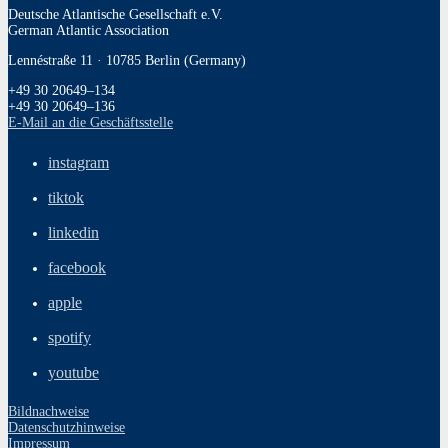
Deutsche Atlantische Gesellschaft e.V.
German Atlantic Association
Lennéstraße 11 · 10785 Berlin (Germany)
+49 30 20649–134
+49 30 20649–136
E‑Mail an die Geschäftsstelle
instagram
tiktok
linkedin
facebook
apple
spotify
youtube
Bildnachweise
Datenschutzhinweise
Impressum