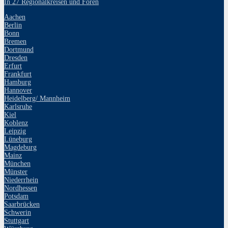
In 27 Regionalkreisen und Foren
Aachen
Berlin
Bonn
Bremen
Dortmund
Dresden
Erfurt
Frankfurt
Hamburg
Hannover
Heidelberg/ Mannheim
Karlsruhe
Kiel
Koblenz
Leipzig
Lüneburg
Magdeburg
Mainz
München
Münster
Niederrhein
Nordhessen
Potsdam
Saarbrücken
Schwerin
Stuttgart