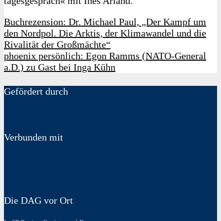
tagesgespräch« mit Ines Arland.
Buchrezension: Dr. Michael Paul, „Der Kampf um
den Nordpol. Die Arktis, der Klimawandel und die
Rivalität der Großmächte“
phoenix persönlich: Egon Ramms (NATO-General
a.D.) zu Gast bei Inga Kühn
Gefördert durch
Verbunden mit
Die DAG vor Ort