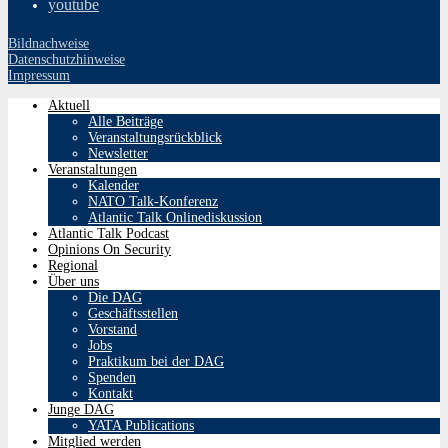
youtube
Bildnachweise
Datenschutzhinweise
Impressum
Aktuell
Alle Beiträge
Veranstaltungsrückblick
Newsletter
Veranstaltungen
Kalender
NATO Talk-Konferenz
Atlantic Talk Onlinediskussion
Atlantic Talk Podcast
Opinions On Security
Regional
Über uns
Die DAG
Geschäftsstellen
Vorstand
Jobs
Praktikum bei der DAG
Spenden
Kontakt
Junge DAG
YATA Publications
Mitglied werden