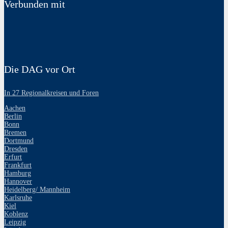
Verbunden mit
Die DAG vor Ort
In 27 Regionalkreisen und Foren
Aachen
Berlin
Bonn
Bremen
Dortmund
Dresden
Erfurt
Frankfurt
Hamburg
Hannover
Heidelberg/ Mannheim
Karlsruhe
Kiel
Koblenz
Leipzig