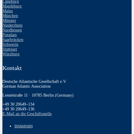
Lüneburg
Magdeburg
Mainz
München
Münster
Niederrhein
Nordhessen
Potsdam
Saarbrücken
Schwerin
Stuttgart
Würzburg
Kontakt
Deutsche Atlantische Gesellschaft e.V.
German Atlantic Association
Lennéstraße 11 · 10785 Berlin (Germany)
+49 30 20649–134
+49 30 20649–136
E‑Mail an die Geschäftsstelle
instagram