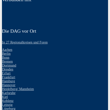
Die DAG vor Ort
In 27 Regionalkreisen und Foren
Aachen
Berlin
Bonn
Bremen
Dortmund
Dresden
Erfurt
Frankfurt
Hamburg
Hannover
Heidelberg/ Mannheim
Karlsruhe
Kiel
Koblenz
Leipzig
Lüneburg