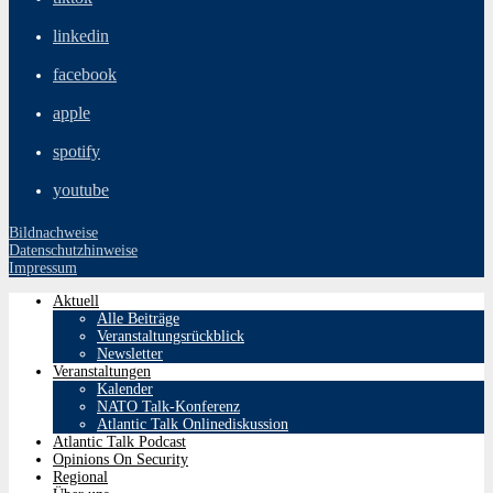
linkedin
facebook
apple
spotify
youtube
Bildnachweise
Datenschutzhinweise
Impressum
Aktuell
Alle Beiträge
Veranstaltungsrückblick
Newsletter
Veranstaltungen
Kalender
NATO Talk-Konferenz
Atlantic Talk Onlinediskussion
Atlantic Talk Podcast
Opinions On Security
Regional