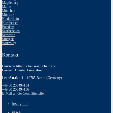
Magdeburg
Mainz
München
Münster
Niederrhein
Nordhessen
Potsdam
Saarbrücken
Schwerin
Stuttgart
Würzburg
Kontakt
Deutsche Atlantische Gesellschaft e.V.
German Atlantic Association
Lennéstraße 11 · 10785 Berlin (Germany)
+49 30 20649–134
+49 30 20649–136
E‑Mail an die Geschäftsstelle
instagram
tiktok