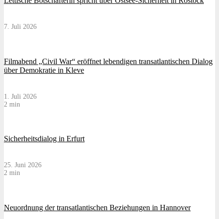
Lettische Botschafterin spricht über Ostsee-Sicherheit in Rostock
7. Juli 2026
Filmabend „Civil War“ eröffnet lebendigen transatlantischen Dialog
über Demokratie in Kleve
1. Juli 2026
2 min
Sicherheitsdialog in Erfurt
25. Juni 2026
2 min
Neuordnung der transatlantischen Beziehungen in Hannover