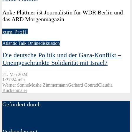
Anke Plättner ist Journalistin für WDR Berlin und
das ARD Morgenmagazin
zum Profil
Atlantic Talk Onlinediskussion
Die deutsche Politik und der Gaza-Konflikt –
Uneingeschränkte Solidarität mit Israel?
21. Mai 2024
1:37:24 min
Werner Sonne
Moshe Zimmermann
Gerhard Conrad
Claudia
Buckenmaier
Gefördert durch
Verbunden mit