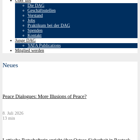
Über uns
Die DAG
Geschäftsstellen
Vorstand
Jobs
Praktikum bei der DAG
Spenden
Kontakt
Junge DAG
YATA Publications
Mitglied werden
Neues
Peace Dialogues: More Illusions of Peace?
8. Juli 2026
13 min