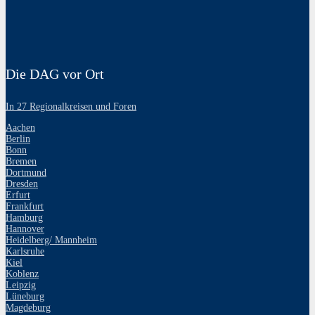
Die DAG vor Ort
In 27 Regionalkreisen und Foren
Aachen
Berlin
Bonn
Bremen
Dortmund
Dresden
Erfurt
Frankfurt
Hamburg
Hannover
Heidelberg/ Mannheim
Karlsruhe
Kiel
Koblenz
Leipzig
Lüneburg
Magdeburg