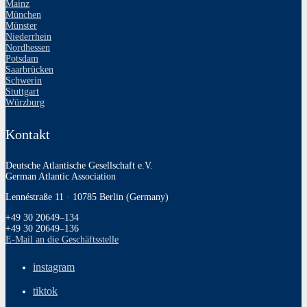
Mainz
München
Münster
Niederrhein
Nordhessen
Potsdam
Saarbrücken
Schwerin
Stuttgart
Würzburg
Kontakt
Deutsche Atlantische Gesellschaft e.V.
German Atlantic Association
Lennéstraße 11 · 10785 Berlin (Germany)
+49 30 20649–134
+49 30 20649–136
E‑Mail an die Geschäftsstelle
instagram
tiktok