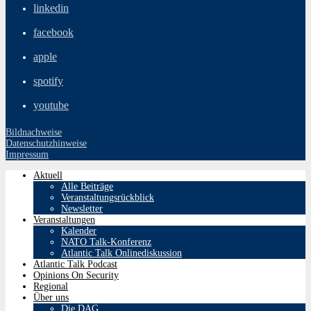
linkedin
facebook
apple
spotify
youtube
Bildnachweise
Datenschutzhinweise
Impressum
Aktuell
Alle Beiträge
Veranstaltungsrückblick
Newsletter
Veranstaltungen
Kalender
NATO Talk-Konferenz
Atlantic Talk Onlinediskussion
Atlantic Talk Podcast
Opinions On Security
Regional
Über uns
Die DAG