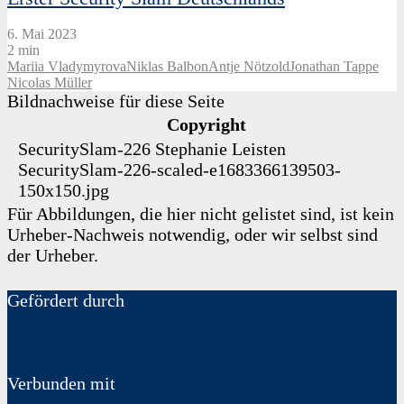
6. Mai 2023
2 min
Mariia Vladymyrova
Niklas Balbon
Antje Nötzold
Jonathan Tappe
Nicolas Müller
Bildnachweise für diese Seite
Copyright
SecuritySlam-226
Stephanie Leisten
SecuritySlam-226-scaled-e1683366139503-
150x150.jpg
Für Abbildungen, die hier nicht gelistet sind, ist kein
Urheber-Nachweis notwendig, oder wir selbst sind
der Urheber.
Gefördert durch
Verbunden mit