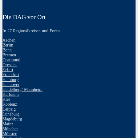
Die DAG vor Ort
In 27 Regionalkreisen und Foren
Aachen
Berlin
Bonn
Bremen
Dortmund
Dresden
Erfurt
Frankfurt
Hamburg
Hannover
Heidelberg/ Mannheim
Karlsruhe
Kiel
Koblenz
Leipzig
Lüneburg
Magdeburg
Mainz
München
Münster