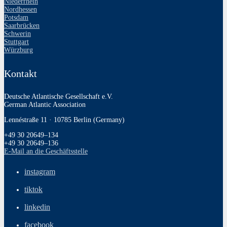
Niederrhein
Nordhessen
Potsdam
Saarbrücken
Schwerin
Stuttgart
Würzburg
Kontakt
Deutsche Atlantische Gesellschaft e.V.
German Atlantic Association
Lennéstraße 11 · 10785 Berlin (Germany)
+49 30 20649–134
+49 30 20649–136
E‑Mail an die Geschäftsstelle
instagram
tiktok
linkedin
facebook