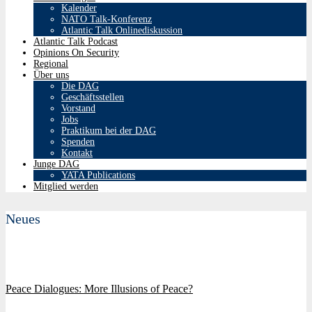
Kalender
NATO Talk-Konferenz
Atlantic Talk Onlinediskussion
Atlantic Talk Podcast
Opinions On Security
Regional
Über uns
Die DAG
Geschäftsstellen
Vorstand
Jobs
Praktikum bei der DAG
Spenden
Kontakt
Junge DAG
YATA Publications
Mitglied werden
Neues
Peace Dialogues: More Illusions of Peace?