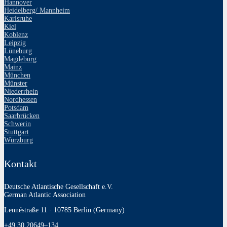
Hannover
Heidelberg/ Mannheim
Karlsruhe
Kiel
Koblenz
Leipzig
Lüneburg
Magdeburg
Mainz
München
Münster
Niederrhein
Nordhessen
Potsdam
Saarbrücken
Schwerin
Stuttgart
Würzburg
Kontakt
Deutsche Atlantische Gesellschaft e.V.
German Atlantic Association
Lennéstraße 11 · 10785 Berlin (Germany)
+49 30 20649–134