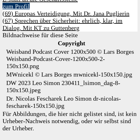
zum Profil
(69) Europas Verteidigung. Mit Dr. Jana Puglierin
(67) Sprechen über Sicherheit: ehrlich, klar, im
Dialog. Mit KT zu Guttenberg
Bildnachweise für diese Seite
Copyright
Weisband Podcast Cover 1200x500
©
Lars Borges
Weisband-Podcast-Cover-1200x500-2-
150x150.png
MWnicekl
©
Lars Borges
mwnicekl-150x150.jpg
DW 2023
Leo Simon
230411_lsimon_dag-8-
150x150.jpeg
Dr. Nicolas Fescharek
Leo Simon
dr-nicolas-
fescharek-150x150.jpg
Für Abbildungen, die hier nicht gelistet sind, ist kein
Urheber-Nachweis notwendig, oder wir selbst sind
der Urheber.