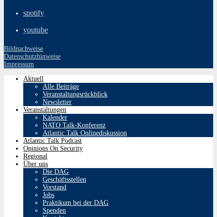
spotify
youtube
Bildnachweise
Datenschutzhinweise
Impressum
Aktuell
Alle Beiträge
Veranstaltungsrückblick
Newsletter
Veranstaltungen
Kalender
NATO Talk-Konferenz
Atlantic Talk Onlinediskussion
Atlantic Talk Podcast
Opinions On Security
Regional
Über uns
Die DAG
Geschäftsstellen
Vorstand
Jobs
Praktikum bei der DAG
Spenden