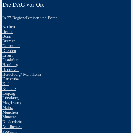
Die DAG vor Ort
In 27 Regionalkreisen und Foren
Aachen
Berlin
Bonn
Bremen
Dortmund
Dresden
Erfurt
Frankfurt
Hamburg
Hannover
Heidelberg/ Mannheim
Karlsruhe
Kiel
Koblenz
Leipzig
Lüneburg
Magdeburg
Mainz
München
Münster
Niederrhein
Nordhessen
Potsdam