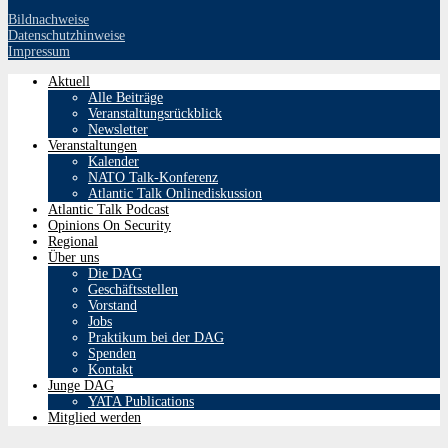
Bildnachweise
Datenschutzhinweise
Impressum
Aktuell
Alle Beiträge
Veranstaltungsrückblick
Newsletter
Veranstaltungen
Kalender
NATO Talk-Konferenz
Atlantic Talk Onlinediskussion
Atlantic Talk Podcast
Opinions On Security
Regional
Über uns
Die DAG
Geschäftsstellen
Vorstand
Jobs
Praktikum bei der DAG
Spenden
Kontakt
Junge DAG
YATA Publications
Mitglied werden