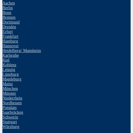
Aachen
Berlin
Bonn
Bremen
Dortmund
Dresden
Erfurt
Frankfurt
Hamburg
Hannover
Heidelberg/ Mannheim
Karlsruhe
Kiel
Koblenz
Leipzig
Lüneburg
Magdeburg
Mainz
München
Münster
Niederrhein
Nordhessen
Potsdam
Saarbrücken
Schwerin
Stuttgart
Würzburg