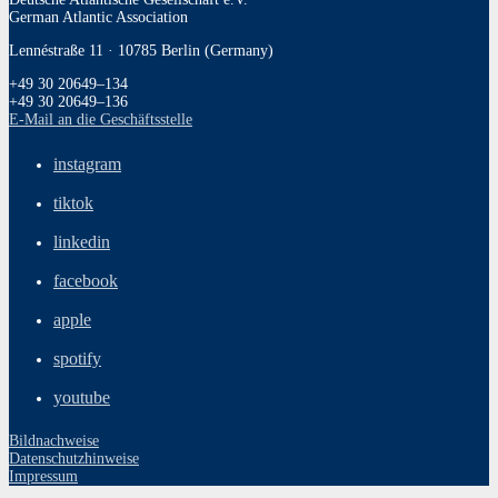
German Atlantic Association
Lennéstraße 11 · 10785 Berlin (Germany)
+49 30 20649–134
+49 30 20649–136
E‑Mail an die Geschäftsstelle
instagram
tiktok
linkedin
facebook
apple
spotify
youtube
Bildnachweise
Datenschutzhinweise
Impressum