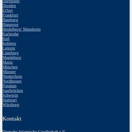
Dortmund
Dresden
Erfurt
Frankfurt
Hamburg
Hannover
Heidelberg/ Mannheim
Karlsruhe
Kiel
Koblenz
Leipzig
Lüneburg
Magdeburg
Mainz
München
Münster
Niederrhein
Nordhessen
Potsdam
Saarbrücken
Schwerin
Stuttgart
Würzburg
Kontakt
Deutsche Atlantische Gesellschaft e.V.