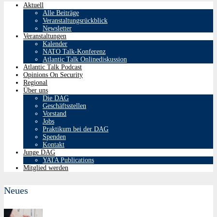
Aktuell
Alle Beiträge
Veranstaltungsrückblick
Newsletter
Veranstaltungen
Kalender
NATO Talk-Konferenz
Atlantic Talk Onlinediskussion
Atlantic Talk Podcast
Opinions On Security
Regional
Über uns
Die DAG
Geschäftsstellen
Vorstand
Jobs
Praktikum bei der DAG
Spenden
Kontakt
Junge DAG
YATA Publications
Mitglied werden
Neues