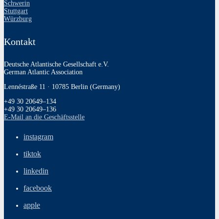
Schwerin
Stuttgart
Würzburg
Kontakt
Deutsche Atlantische Gesellschaft e.V.
German Atlantic Association
Lennéstraße 11 · 10785 Berlin (Germany)
+49 30 20649–134
+49 30 20649–136
E‑Mail an die Geschäftsstelle
instagram
tiktok
linkedin
facebook
apple