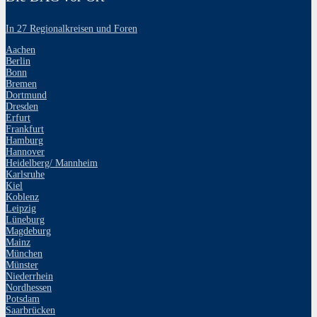
In 27 Regionalkreisen und Foren
Aachen
Berlin
Bonn
Bremen
Dortmund
Dresden
Erfurt
Frankfurt
Hamburg
Hannover
Heidelberg/ Mannheim
Karlsruhe
Kiel
Koblenz
Leipzig
Lüneburg
Magdeburg
Mainz
München
Münster
Niederrhein
Nordhessen
Potsdam
Saarbrücken