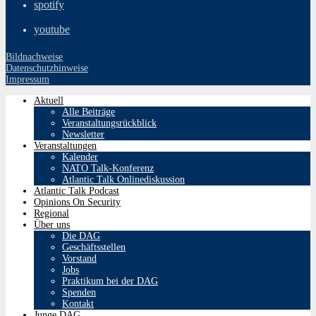
spotify
youtube
Bildnachweise
Datenschutzhinweise
Impressum
Aktuell
Alle Beiträge
Veranstaltungsrückblick
Newsletter
Veranstaltungen
Kalender
NATO Talk-Konferenz
Atlantic Talk Onlinediskussion
Atlantic Talk Podcast
Opinions On Security
Regional
Über uns
Die DAG
Geschäftsstellen
Vorstand
Jobs
Praktikum bei der DAG
Spenden
Kontakt
Junge DAG