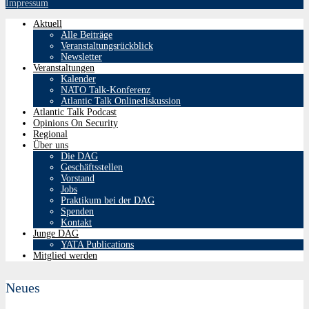
Impressum
Aktuell
Alle Beiträge
Veranstaltungsrückblick
Newsletter
Veranstaltungen
Kalender
NATO Talk-Konferenz
Atlantic Talk Onlinediskussion
Atlantic Talk Podcast
Opinions On Security
Regional
Über uns
Die DAG
Geschäftsstellen
Vorstand
Jobs
Praktikum bei der DAG
Spenden
Kontakt
Junge DAG
YATA Publications
Mitglied werden
Neues