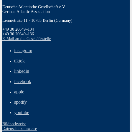
Deutsche Atlantische Gesellschaft e.V.
German Atlantic Association
Lennéstraße 11 · 10785 Berlin (Germany)
+49 30 20649–134
+49 30 20649–136
E‑Mail an die Geschäftsstelle
instagram
tiktok
linkedin
facebook
apple
spotify
youtube
Bildnachweise
Datenschutzhinweise