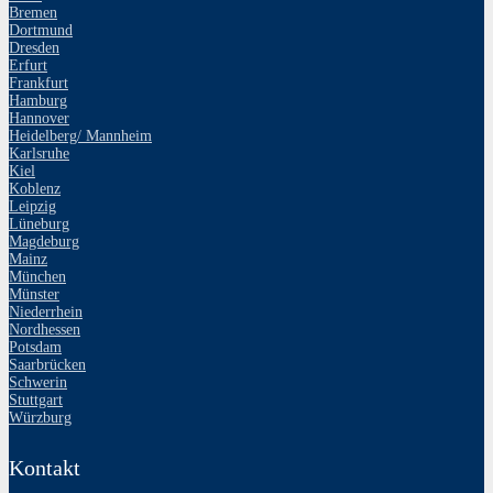
Bremen
Dortmund
Dresden
Erfurt
Frankfurt
Hamburg
Hannover
Heidelberg/ Mannheim
Karlsruhe
Kiel
Koblenz
Leipzig
Lüneburg
Magdeburg
Mainz
München
Münster
Niederrhein
Nordhessen
Potsdam
Saarbrücken
Schwerin
Stuttgart
Würzburg
Kontakt