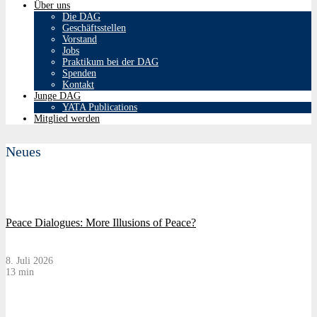
Über uns
Die DAG
Geschäftsstellen
Vorstand
Jobs
Praktikum bei der DAG
Spenden
Kontakt
Junge DAG
YATA Publications
Mitglied werden
Neues
Peace Dialogues: More Illusions of Peace?
8. Juli 2026
13 min