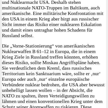
und Nu­klearmacht USA. Deshalb stehen
multinationale NATO-Truppen im Baltikum, auch
amerikanische. Eine militärische Konfrontation mit
den USA in einem Krieg aber birgt aus russischer
Sicht immer das Risiko einer nuklearen Eskalation
und damit eines untragbar hohen Schadens für
Russland selbst.
Die „Vorne-Statio­nierung“ von amerikanischen
Nuklearwaffen B 61–12 in Europa, die in einem
Krieg Ziele in Russland treffen könnten, erhöhen
dieses Risiko, sollte Moskau Angriffspläne haben.
Sie verdeutlichen dem Kreml, dass russisches
Territorium kein Sanktua­rium wäre, sollte er ‚nur‘
Europa oder auch ‚nur‘ einzelne europäische
Verbündete nuklear bedrohen, die USA aber bewusst
unbehelligt lassen wollen – in der Absicht, die
NATO zu spalten, ihren Verteidigungswillen zu
lähmen und einen konventionellen Krieg unter dem
Schutz seiner Atomwaffen zu riskieren. Diese