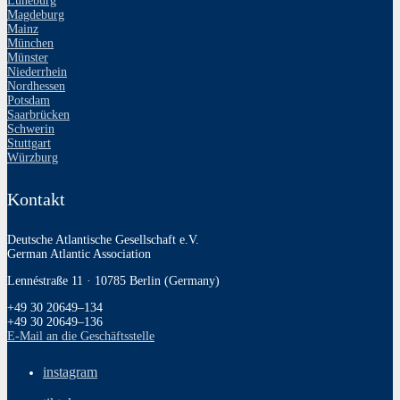
Lüneburg
Magdeburg
Mainz
München
Münster
Niederrhein
Nordhessen
Potsdam
Saarbrücken
Schwerin
Stuttgart
Würzburg
Kontakt
Deutsche Atlantische Gesellschaft e.V.
German Atlantic Association
Lennéstraße 11 · 10785 Berlin (Germany)
+49 30 20649–134
+49 30 20649–136
E‑Mail an die Geschäftsstelle
instagram