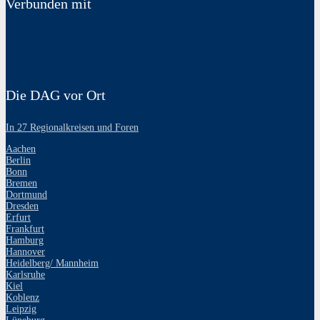
Verbunden mit
Die DAG vor Ort
In 27 Regionalkreisen und Foren
Aachen
Berlin
Bonn
Bremen
Dortmund
Dresden
Erfurt
Frankfurt
Hamburg
Hannover
Heidelberg/ Mannheim
Karlsruhe
Kiel
Koblenz
Leipzig