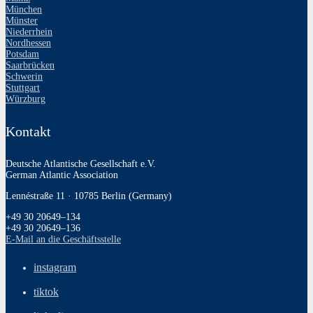
München
Münster
Niederrhein
Nordhessen
Potsdam
Saarbrücken
Schwerin
Stuttgart
Würzburg
Kontakt
Deutsche Atlantische Gesellschaft e.V.
German Atlantic Association
Lennéstraße 11 · 10785 Berlin (Germany)
+49 30 20649–134
+49 30 20649–136
E‑Mail an die Geschäftsstelle
instagram
tiktok