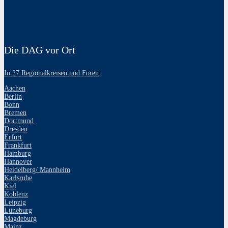
Die DAG vor Ort
In 27 Regionalkreisen und Foren
Aachen
Berlin
Bonn
Bremen
Dortmund
Dresden
Erfurt
Frankfurt
Hamburg
Hannover
Heidelberg/ Mannheim
Karlsruhe
Kiel
Koblenz
Leipzig
Lüneburg
Magdeburg
Mainz