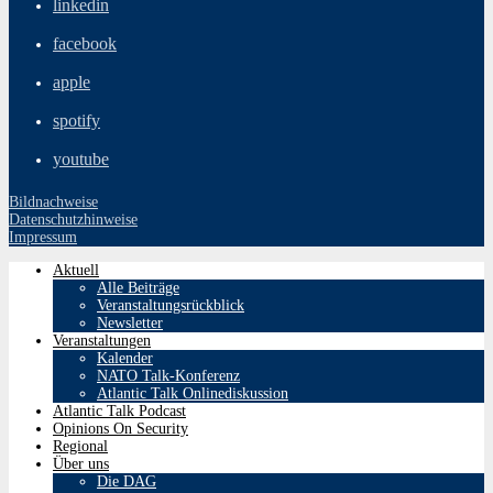
linkedin
facebook
apple
spotify
youtube
Bildnachweise
Datenschutzhinweise
Impressum
Aktuell
Alle Beiträge
Veranstaltungsrückblick
Newsletter
Veranstaltungen
Kalender
NATO Talk-Konferenz
Atlantic Talk Onlinediskussion
Atlantic Talk Podcast
Opinions On Security
Regional
Über uns
Die DAG